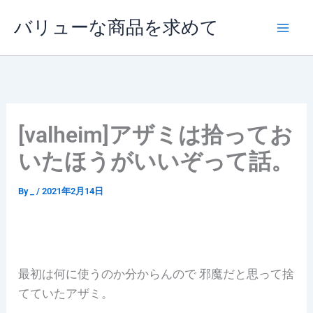
内
バリューな商品を求めて
容
を
ス
キ
ッ
プ
[valheim]アザミは拾ってお
いたほうがいいぞって話。
By
_
/
2021年2月14日
最初は何に使うのか分からんので 邪魔だと思って捨
てていたアザミ。