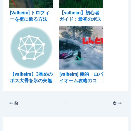
k
[Valheim] トロフィ
【valheim】初心者
ーを壁に飾る方法
ガイド：最初のボス
から2番目のボスま
で
【valheim】3番めの
[valheim] 俺的 山バ
ボス大骨を氷の矢無
イオーム攻略のコ
しでカンタン攻略。
ツ。（ソロ）
前
次