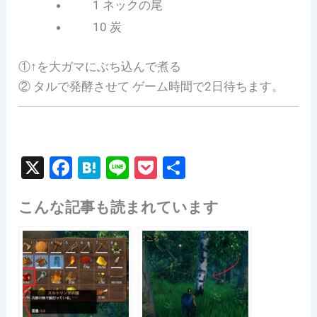
1 ネックの尾
10 炭
①↑を大ガマにぶち込んで煮る
② タルで発酵させて ゲーム時間で2日待ちます。
X
F
H
Li
P
共
a
at
n
o
有
こんな記事も読まれています
c
e
e
c
e
n
k
b
a
et
o
o