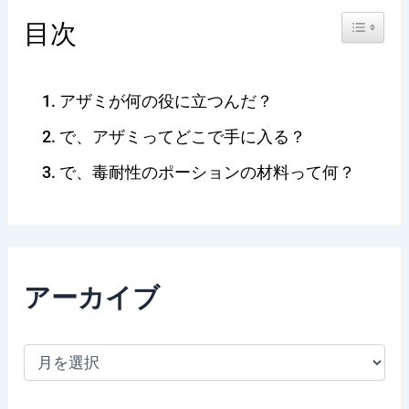
Toggle Ta
目次
アザミが何の役に立つんだ？
で、アザミってどこで手に入る？
で、毒耐性のポーションの材料って何？
アーカイブ
ア
ー
カ
イ