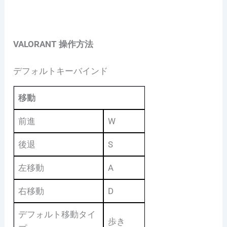
VALORANT 操作方法
デフォルトキーバインド
移動
前進
W
後退
S
左移動
A
右移動
D
デフォルト移動タイ
歩き