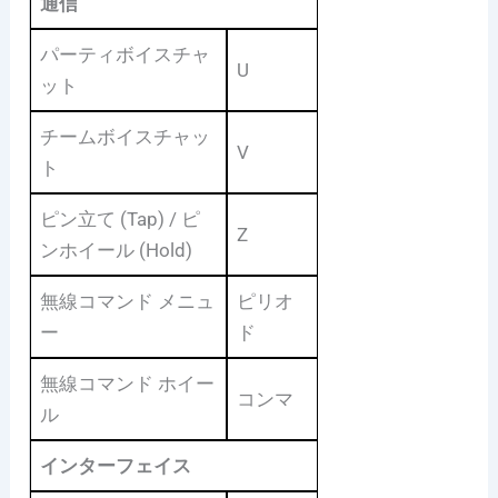
通信
パーティボイスチャ
U
ット
チームボイスチャッ
V
ト
ピン立て (Tap) / ピ
Z
ンホイール (Hold)
無線コマンド メニュ
ピリオ
ー
ド
無線コマンド ホイー
コンマ
ル
インターフェイス