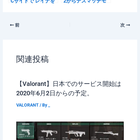
Cサイトで レイナを
2からデスマッチモ
使用した 致命的なグ
ードが登場予定
リッチが見つかって
速攻で修正される。
前
次
関連投稿
【Valorant】日本でのサービス開始は
2020年6月2日からの予定。
VALORANT
/ By
_