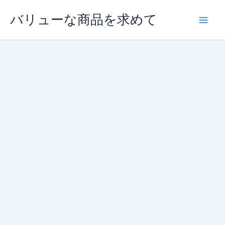
内
バリューな商品を求めて
容
を
ス
キ
ッ
プ