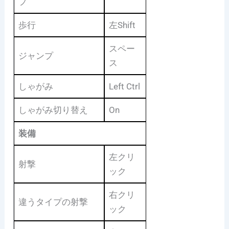
プ
歩行
左Shift
スペー
ジャンプ
ス
しゃがみ
Left Ctrl
しゃがみ切り替え
On
装備
左クリ
射撃
ック
右クリ
違うタイプの射撃
ック