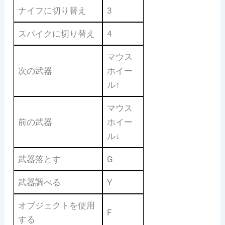
ナイフに切り替え
3
スパイクに切り替え
4
マウス
次の武器
ホイー
ル↑
マウス
前の武器
ホイー
ル↓
武器落とす
G
武器調べる
Y
オブジェクトを使用
F
する