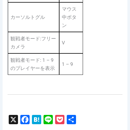
マウス
カーソルトグル
中ボタ
ン
観戦者モード:フリー
V
カメラ
観戦者モード: 1 – 9
1 – 9
のプレイヤーを表示
X
F
H
Li
P
共
a
at
n
o
有