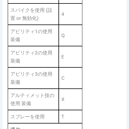
スパイクを使用 (設
4
置 or 無効化)
アビリティ1の使用
Q
装備
アビリティ2の使用
E
装備
アビリティ3の使用
C
装備
アルティメット技の
X
使用 装備
スプレーを使用
T