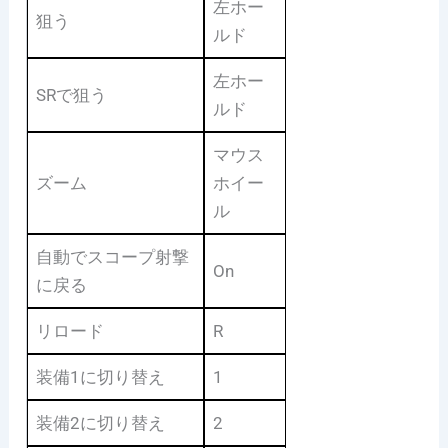
左ホー
狙う
ルド
左ホー
SRで狙う
ルド
マウス
ズーム
ホイー
ル
自動でスコープ射撃
On
に戻る
リロード
R
装備1に切り替え
1
装備2に切り替え
2