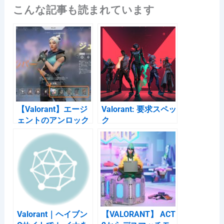
こんな記事も読まれています
c
e
e
c
e
n
k
b
a
et
o
o
k
【Valorant】エージ
Valorant: 要求スペッ
ェントのアンロック
ク
方法 (契約システム
はダルい)
Valorant｜ヘイブン
【VALORANT】 ACT