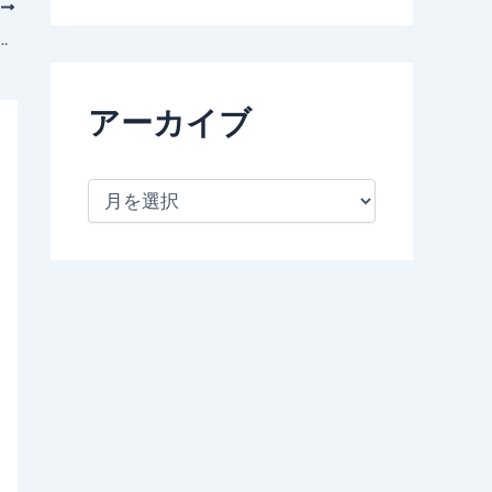
次
ム「誰かが、見ている」感想 「ダメかもしれんと思った」
アーカイブ
ア
ー
カ
イ
ブ