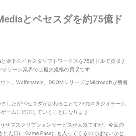
Max Mediaとベセスダを約75億ド
Max Mediaと傘下のベセスダソフトワークスを75億ドルで買収す
デオゲーム業界では最大規模の買収です
アウト、Wolfenstein、DOOMシリーズはMicrosoftが所有
持っていましたがベセスダが加わることで23のスタジオチーム
x ゲームに追加していくことになります
ass というサブスクリプションサービスが人気ですが、今回の
た日に Game Passにも入ってくるのではないかと