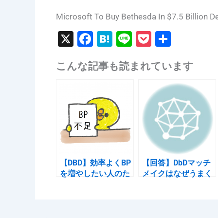
Microsoft To Buy Bethesda In $7.5 Billion Dea
X
F
H
Li
P
共
a
at
n
o
有
こんな記事も読まれています
c
e
e
c
e
n
k
b
a
et
o
o
k
【DBD】効率よくBP
【回答】DbDマッチ
を増やしたい人のた
メイクはなぜうまく
めの カテゴリ別で見
行っていないのか
るBP多い順 一覧表
2020/01/14
［サバイバー編］