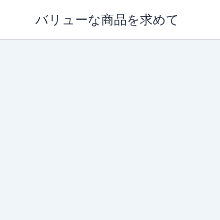
内
バリューな商品を求めて
容
を
ス
キ
ッ
プ