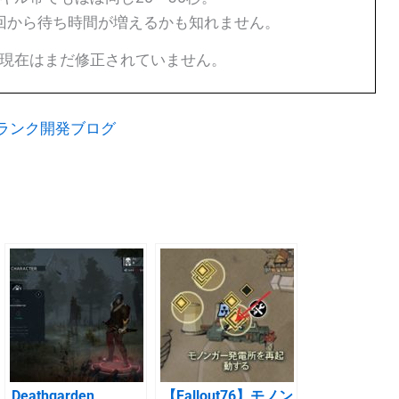
次回から待ち時間が増えるかも知れません。
現在はまだ修正されていません。
月ランク開発ブログ
Deathgarden
【Fallout76】モノン