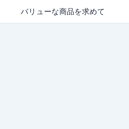
内
バリューな商品を求めて
容
を
ス
キ
ッ
プ