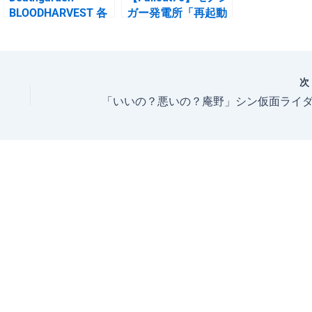
BLOODHARVEST 各
ガー発電所「再起動
スカベンジャーの能
する」場所 （マス
力一覧
ター制御ターミナ
ル）