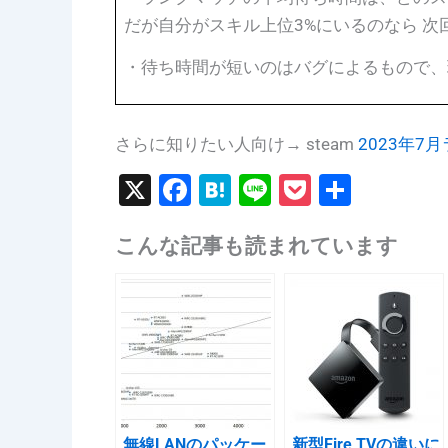
だが自分がスキル上位3%にいるのなら 
・待ち時間が短いのはバグによるもので、
さらに知りたい人向け→ steam
2023年7
X
F
H
Li
P
共
a
at
n
o
有
こんな記事も読まれています
c
e
e
c
e
n
k
b
a
et
o
o
k
無線LANのパッケー
新型Fire TVの違いに