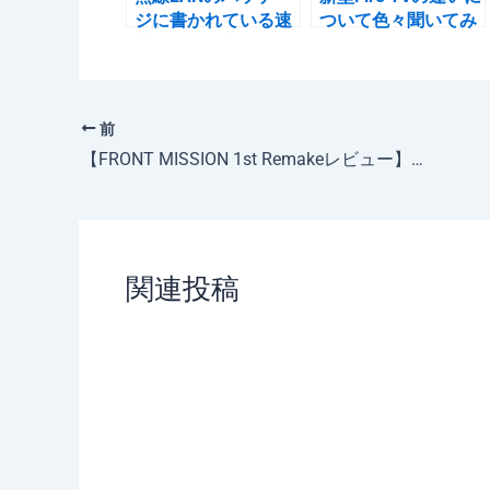
ジに書かれている速
ついて色々聞いてみ
度を見ても実際の速
ました【HDR機能っ
度は全く分からない
て何？】
説を検証
前
【FRONT MISSION 1st Remakeレビュー】50点、リメイクと言うよりリマスター。
関連投稿