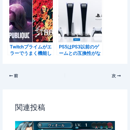
イスを調べてみまし
た
Twitchプライムがエ
PS5はPS3以前のゲ
ラーでうまく機能し
ームとの互換性がな
なかったけど IEでや
い
ったらやっと機能し
た件
前
次
関連投稿