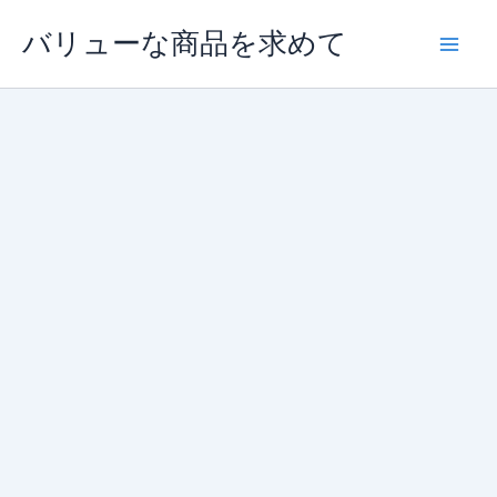
内
バリューな商品を求めて
容
を
ス
キ
ッ
プ