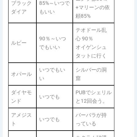
ブラック
85%～いつで
+マリーンの依
ダイア
もいい
頼85%
テオドール乱
90％～いつ
心 90％
ルビー
でもいい
オイゲンシュ
タットに行く
いつでもい
シルバーの洞
オパール
い
窟
ダイヤモ
PUBでシェリル
いつでも
ンド
と12回会う。
アメジス
バーバラが持
いつでも
ト
っている