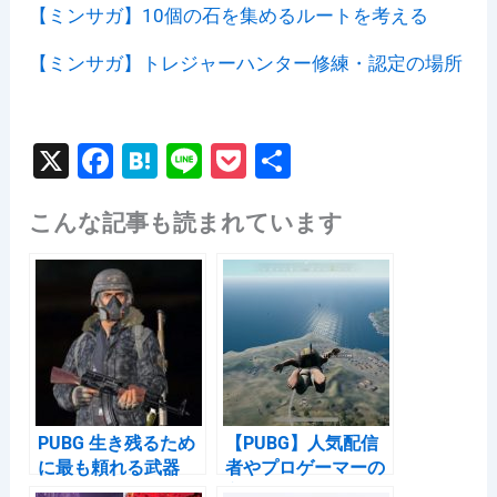
【ミンサガ】10個の石を集めるルートを考える
【ミンサガ】トレジャーハンター修練・認定の場所
X
F
H
Li
P
共
a
at
n
o
有
こんな記事も読まれています
c
e
e
c
e
n
k
b
a
et
o
o
k
PUBG 生き残るため
【PUBG】人気配信
に最も頼れる武器
者やプロゲーマーの
方が使っているデバ