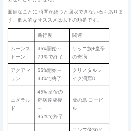
面倒なことに 時間が経つと回収できない石もありま
す。個人的なオススメは以下の順番です。
進行度
関連
ムーンス
45%開始～
ゲッコ族+皇帝
トーン
70％で終了
の奇病
アクアマ
55%開始～
クリスタルレ
リン
80%で終了
イク洞窟D
45% 皇帝の
エメラル
奇病達成後
魔の島 ヨービ
ド
～
ル
95％で終了
ニンフ像30％