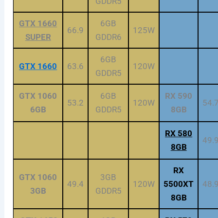
GDDR5
GTX 1660
6GB
66.9
125W
SUPER
GDDR6
6GB
GTX 16
60
63.6
120W
GDDR5
GTX 1060
6GB
RX 590
53.2
120W
54.
6GB
GDDR5
8GB
RX 580
49.
8GB
RX
GTX 1060
3GB
49.4
120W
5500XT
48.
3GB
GDDR5
8GB