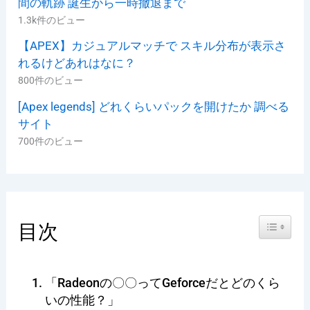
間の軌跡 誕生から一時撤退まで
1.3k件のビュー
【APEX】カジュアルマッチで スキル分布が表示さ
れるけどあれはなに？
800件のビュー
[Apex legends] どれくらいパックを開けたか 調べる
サイト
700件のビュー
Toggle Ta
目次
「Radeonの〇〇ってGeforceだとどのくら
いの性能？」