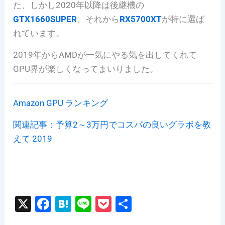
た、しかし2020年以降は後継機の
GTX1660SUPER
、それから
RX5700XT
が特に選ば
れています。
2019年からAMDが一気にやる気を出してくれて
GPU界が楽しくなってまいりました。
Amazon GPU ランキング
関連記事：予算2～3万円でコスパの良いグラボを教
えて 2019
X
F
H
Li
P
共
a
at
n
o
有