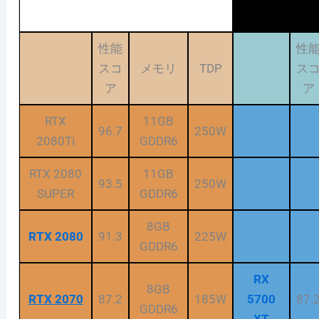
性能
性
スコ
メモリ
TDP
ス
ア
ア
RTX
11GB
96.7
250W
2080Ti
GDDR6
RTX 2080
11GB
93.5
250W
SUPER
GDDR6
8GB
RTX 2080
91.3
225W
GDDR6
RX
8GB
RTX 2070
87.2
185W
5700
87.
GDDR6
XT