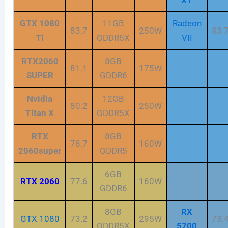
GTX 1080
11GB
Radeon
83.7
250W
83.
Ti
GDDR5X
VII
RTX2060
8GB
81.1
175W
SUPER
GDDR6
Nvidia
12GB
80.2
250W
Titan X
GDDR5X
RTX
8GB
78.7
160W
2060super
GDDR5
6GB
RTX 2060
77.6
160W
GDDR6
8GB
RX
GTX 1080
73.2
295W
73.
GDDR5X
5700