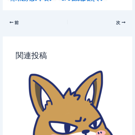
子は夏まで待機。
る、底値を狙うなら
11月まで待機か
前
次
関連投稿