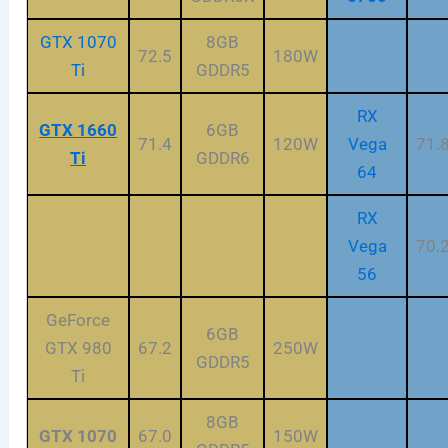
GTX 1070
8GB
72.5
180W
Ti
GDDR5
RX
GTX 1660
6GB
71.4
120W
Vega
71.
Ti
GDDR6
64
RX
Vega
70.
56
GeForce
6GB
GTX 980
67.2
250W
GDDR5
Ti
8GB
GTX 1070
67.0
150W