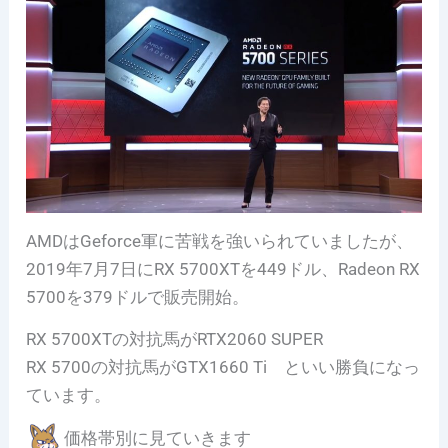
AMDはGeforce軍に苦戦を強いられていましたが、
2019年7月7日にRX 5700XTを449ドル、Radeon RX
5700を379ドルで販売開始。
RX 5700XTの対抗馬がRTX2060 SUPER
RX 5700の対抗馬がGTX1660 Ti といい勝負になっ
ています。
価格帯別に見ていきます