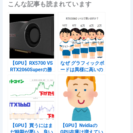
こんな記事も読まれています
c
e
e
c
e
n
k
b
a
et
o
o
k
【GPU】RX5700 VS
なぜ グラフィックボ
RTX2060Superの勝
ードは異様に高いの
ち負けを決めるのは
か 【2021年5月】
難しい
【GPU】買うにはま
【GPU】Nvidiaの
だ時期が悪い。良い
GPU在庫は増えてい