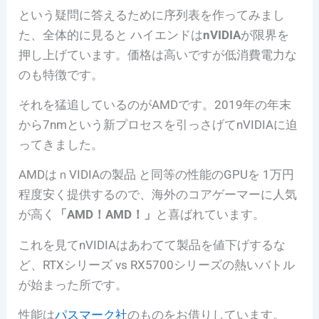
という疑問に答えるために序列表を作ってみまし
た、全体的に見ると ハイエンドは
nVIDIA
が限界を
押し上げています。価格は高いですが低消費電力な
のも特徴です。
それを猛追しているのがAMDです。2019年の年末
から7nmという新プロセスを引っさげてnVIDIAに迫
ってきました。
AMDはｎVIDIAの製品 と同等の性能のGPUを 1万円
程度安く提供するので、海外のコアゲーマーに人気
が高く
「AMD！AMD！」
と喜ばれています。
これを見てnVIDIAはあわてて製品を値下げするな
ど、RTXシリーズ vs RX5700シリーズの熱いバトル
が始まった所です。
性能は
パスマーク社
のものをお借りしています。