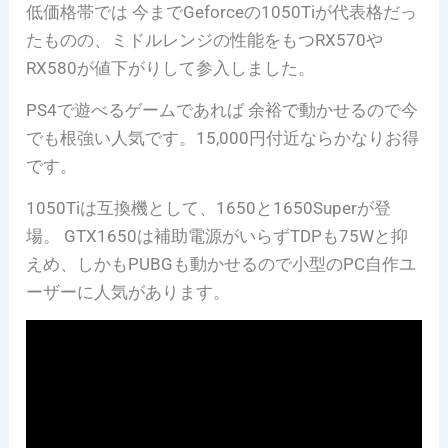
低価格帯では 今までGeforceの1050Tiが代表格だっ
たものの、ミドルレンジの性能をもつRX570や
RX580が値下がりして参入しました。
PS4で遊べるゲームであれば 余裕で動かせるので今
でも根強い人気です。15,000円付近ならかなりお得
です。
1050Tiは互換機として、1650と1650Superが登
場。 GTX1650は補助電源がいらずTDPも75Wと抑
えめ、しかもPUBGも動かせるので小型のPC自作ユ
ーザーに人気があります。