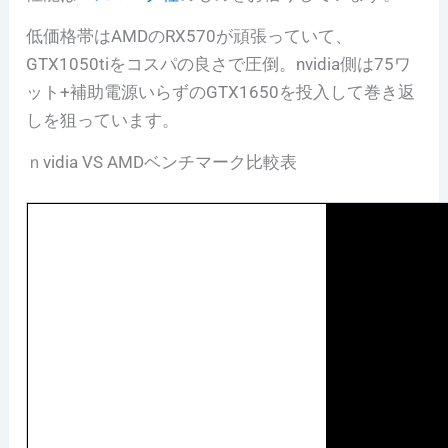
低価格帯はAMDのRX570が頑張っていて、
GTX1050tiをコスパの良さで圧倒。nvidia側は75ワ
ット+補助電源いらずのGTX1650を投入して巻き返
しを狙っています。
ｎvidia VS AMDベンチマーク比較表