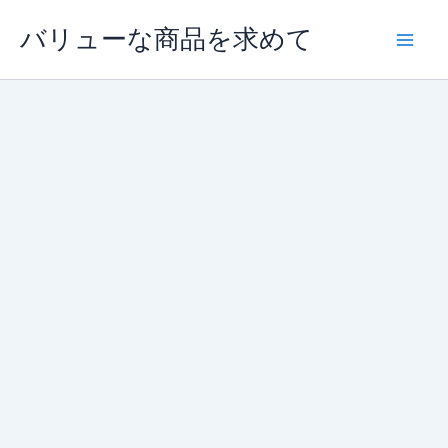
内
バリューな商品を求めて
容
を
ス
キ
ッ
プ