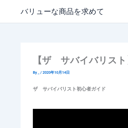
内
バリューな商品を求めて
容
を
ス
キ
ッ
プ
【ザ サバイバリスト
By
_
/
2020年10月14日
ザ サバイバリスト初心者ガイド