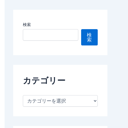
検索
検
索
カテゴリー
カ
テ
ゴ
リ
ー