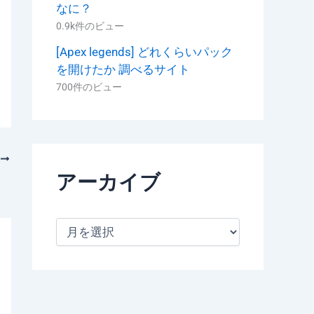
なに？
0.9k件のビュー
[Apex legends] どれくらいパック
を開けたか 調べるサイト
700件のビュー
次
アーカイブ
ア
ー
カ
イ
ブ