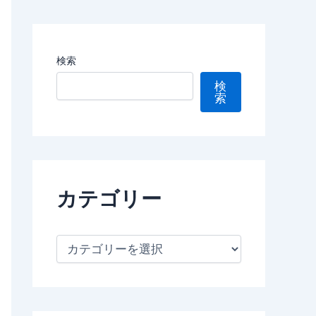
検索
検
索
カテゴリー
カ
テ
ゴ
リ
ー