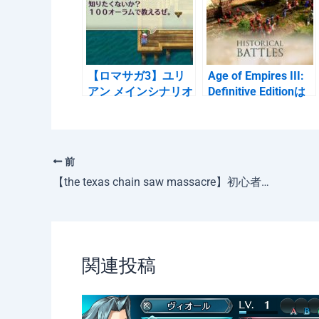
o
o
k
【ロマサガ3】ユリ
Age of Empires III:
アン メインシナリオ
Definitive Editionは
フローチャート
通常版と比べて何が
変わったのか
前
【the texas chain saw massacre】初心者ガイド「サバ編」
関連投稿