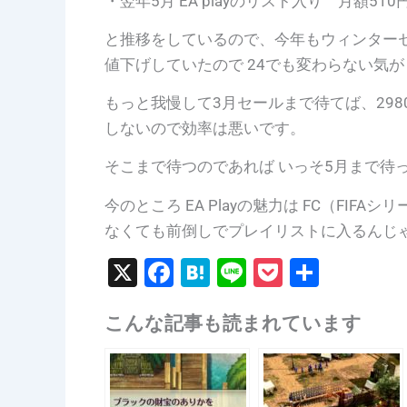
・翌年5月 EA playのリスト入り 月額510
と推移をしているので、今年もウィンターセ
値下げしていたので 24でも変わらない気
もっと我慢して3月セールまで待てば、298
しないので効率は悪いです。
そこまで待つのであれば いっそ5月まで待っ
今のところ EA Playの魅力は FC（FI
なくても前倒しでプレイリストに入るんじ
X
F
H
Li
P
共
a
at
n
o
有
こんな記事も読まれています
c
e
e
c
e
n
k
b
a
et