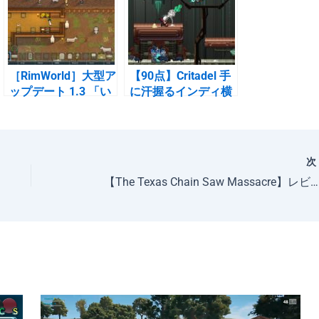
［RimWorld］大型ア
【90点】Critadel 手
ップデート 1.3 「い
に汗握るインディ横
ざ イデオロギーの世
スクロールシューテ
界へ」
ィング
【The Texas Chain Saw Massacre】レビュー60点「待ち時間を短縮しないと厳しい」