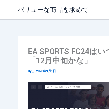
内
バリューな商品を求めて
容
を
ス
キ
ッ
プ
EA SPORTS FC2
「12月中旬かな」
By
_
/
2023年9月1日