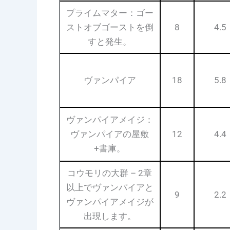
プライムマター：ゴー
ストオブゴーストを倒
8
4.5
すと発生。
ヴァンパイア
18
5.8
ヴァンパイアメイジ：
ヴァンパイアの屋敷
12
4.4
+書庫。
コウモリの大群 – 2章
以上でヴァンパイアと
9
2.2
ヴァンパイアメイジが
出現します。