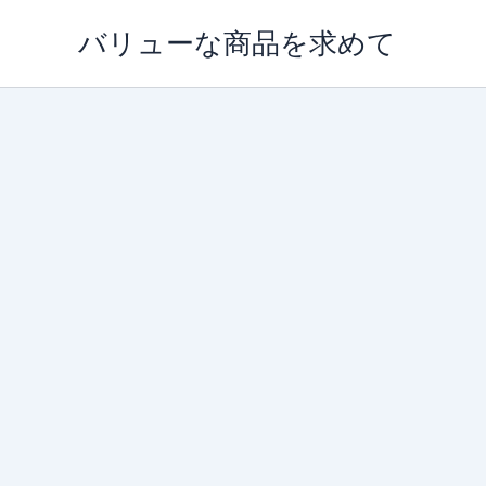
内
バリューな商品を求めて
容
を
ス
キ
ッ
プ