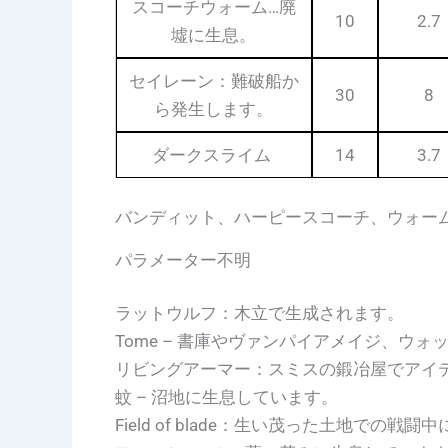
スコーチウォーム…廃
10
2.7
墟に生息。
セイレーン：難破船か
30
8
ら発生します。
ダークスライム
14
3.7
バンディット、ハーピースコーチ、ウォー
パラメーター不明
ラットウルフ：木立で生成されます。
Tome – 書庫やヴァンパイアメイジ、ウ
リビングアーマー：スミスの鍛冶屋でアイ
蚊 – 沼地に生息しています。
Field of blade：生い茂った土地での戦