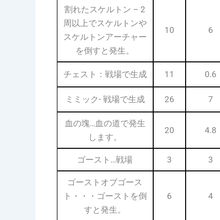
割れたスケルトン – 2
周以上でスケルトンや
10
6
スケルトンアーチャー
を倒すと発生。
チェスト：戦場で生成
11
0.6
ミミック- 戦場で生成
26
7
血の塊…血の道で発生
20
4.8
します。
ゴースト…戦場
3
3
ゴーストオブゴース
ト・・・ゴーストを倒
6
4
すと発生。