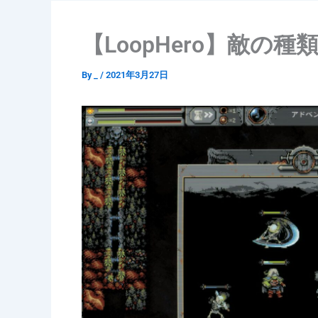
【LoopHero】敵の
By
_
/
2021年3月27日