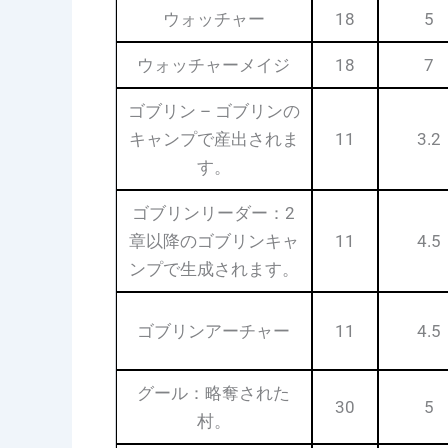
ウォッチャー
18
5
ウォッチャーメイジ
18
7
ゴブリン – ゴブリンの
キャンプで産出されま
11
3.2
す。
ゴブリンリーダー：2
章以降のゴブリンキャ
11
4.5
ンプで生成されます。
ゴブリンアーチャー
11
4.5
グール：略奪された
30
5
村。