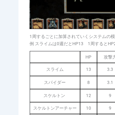
1周するごとに加算されていくシステムの
例 スライムは0週だとHP13 1周すると
HP
攻撃
スライム
13
3.3
スパイダー
8
3.1
スケルトン
12
9
スケルトンアーチャー
10
9