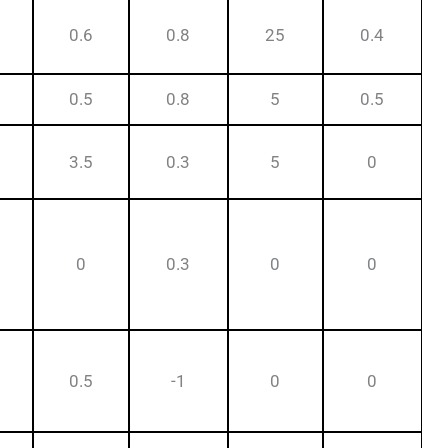
0.6
0.8
25
0.4
0.5
0.8
5
0.5
3.5
0.3
5
0
0
0.3
0
0
0.5
-1
0
0