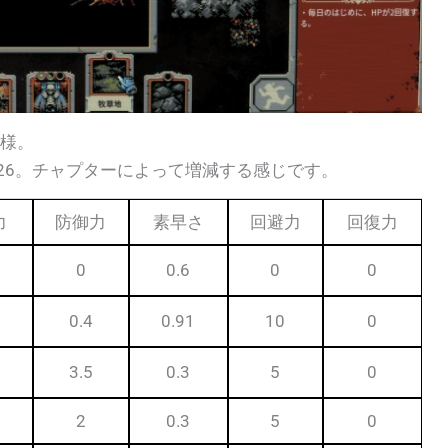
模様。
HP26。チャプターによって増減する感じです。
力
防御力
素早さ
回避力
回復力
0
0.6
0
0
0.4
0.91
10
0
3.5
0.3
5
0
2
0.3
5
0