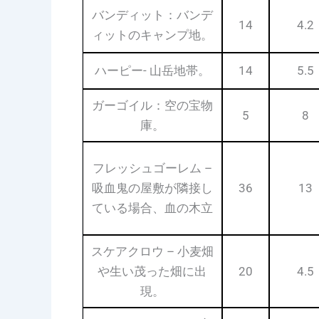
バンディット：バンデ
14
4.2
ィットのキャンプ地。
ハーピー- 山岳地帯。
14
5.5
ガーゴイル：空の宝物
5
8
庫。
フレッシュゴーレム –
吸血鬼の屋敷が隣接し
36
13
ている場合、血の木立
スケアクロウ – 小麦畑
や生い茂った畑に出
20
4.5
現。