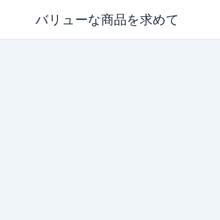
内
バリューな商品を求めて
容
を
ス
キ
ッ
プ