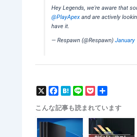
Hey Legends, we're aware that so
@PlayApex
and are actively lookin
have it.
— Respawn (@Respawn)
January 
X
F
H
Li
P
共
a
at
n
o
有
こんな記事も読まれています
c
e
e
c
e
n
k
b
a
et