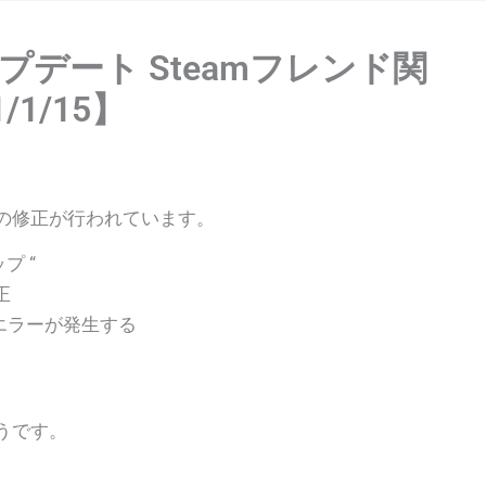
アップデート Steamフレンド関
1/15】
の修正が行われています。
プ “
正
とエラーが発生する
うです。