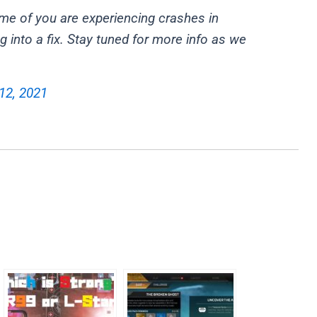
me of you are experiencing crashes in
g into a fix. Stay tuned for more info as we
12, 2021