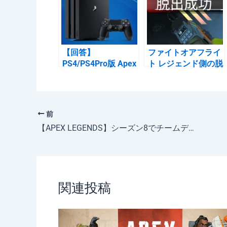
o
o
k
【回答】
ファイトオアフライ
PS4/PS4Pro版 Apex
ト レジェンド側の脱
Legendsはどれくら
出 攻略法
いのFPSが出ている
のか
前
【APEX LEGENDS】シーズン8でチームデスマッチが来るかもしれない
関連投稿