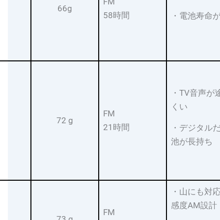
FM
66g
58時間
・電池寿命
・TV音声が
くい
FM
72 g
21時間
・デジタル
池が長持ち
・山にも対
感度AM設計
FM
73 g