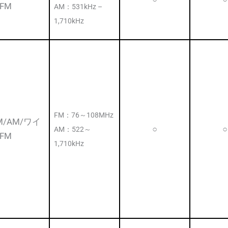
FM
AM：531kHz –
1,710kHz
FM：76～108MHz
M/AM/ワイ
○
○
AM：522～
FM
1,710kHz