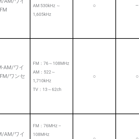
M/AM/ワイ
○
–
AM 530kHz ～
FM
1,605kHz
FM：76～108MHz
M-AM/ワイ
AM：522～
FM/ワンセ
○
○
1,710kHz
TV：13～62ch
FM：76MHz –
M/AM/ワイ
108MHz
○
○