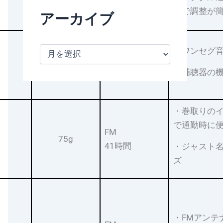
晶で調整が
アーカイブ
ア
・ワンセグ
ー
64 g
–
カ
・補聴器の
イ
ブ
・巻取りの
で通勤時に
FM
75g
41時間
・ジャスト
ズ
・FMアンテ