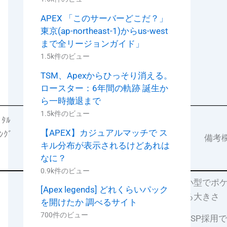
APEX 「このサーバーどこだ？」
東京(ap-northeast-1)からus-west
まで全リージョンガイド」
1.5k件のビュー
TSM、Apexからひっそり消える。
ロースター：6年間の軌跡 誕生か
ら一時撤退まで
1.5k件のビュー
ﾞﾀﾙ
【APEX】カジュアルマッチで ス
ﾝｸﾞ
重量
電池持続
備考
キル分布が表示されるけどあれは
なに？
0.9k件のビュー
・小型でポ
[Apex legends] どれくらいパック
入る大きさ
を開けたか 調べるサイト
FM
59 g
700件のビュー
42時間
・DSP採用