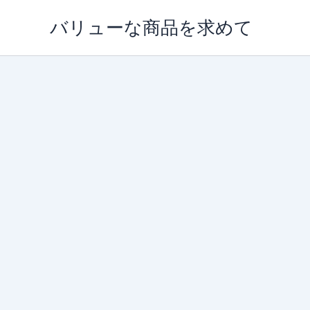
内
バリューな商品を求めて
容
を
ス
キ
ッ
プ