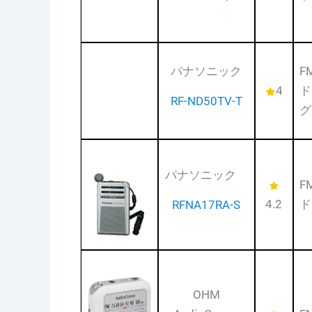
パナソニック
F
4
ド
RF-ND50TV-T
グ
パナソニック
F
4.2
ド
RFNA17RA-S
OHM