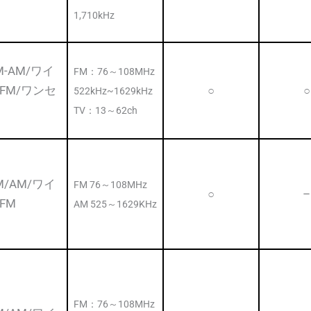
1,710kHz
M-AM/ワイ
FM：76～108MHz
FM/ワンセ
○
○
522kHz~1629kHz
TV：13～62ch
M/AM/ワイ
FM 76～108MHz
○
–
FM
AM 525～1629KHz
FM：76～108MHz