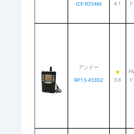
4.1
ド
ICF-R354M
アンドー
F
3.8
ド
RP13-453DZ