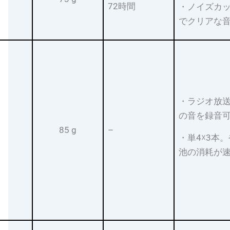
72時間
・ノイズカ
でクリアな
・ラジオ放
の音を録音
85 g
–
・単4☓3本
池の消耗が