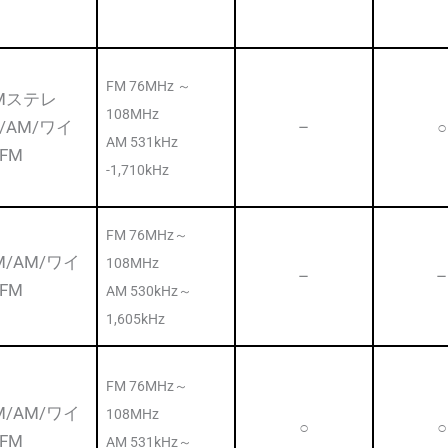
FM 76MHz ～
Mステレ
108MHz
/AM/ワイ
–
○
AM 531kHz
FM
-1,710kHz
FM 76MHz～
M/AM/ワイ
108MHz
–
–
FM
AM 530kHz～
1,605kHz
FM 76MHz～
M/AM/ワイ
108MHz
○
○
FM
AM 531kHz～