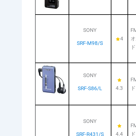
SONY
F
4
オ
SRF-M98/S
ド
SONY
F
4.3
ド
SRF-S86/L
SONY
F
4.4
ド
SRF-R431/S