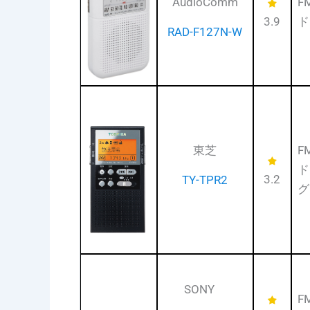
AudioComm
F
3.9
ド
RAD-F127N-W
東芝
F
ド
3.2
TY-TPR2
グ
SONY
F