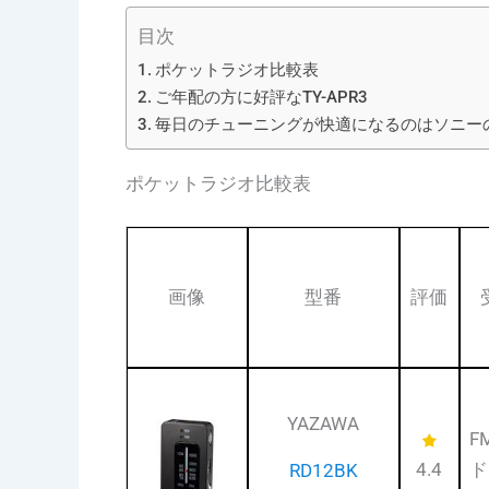
目次
ポケットラジオ比較表
ご年配の方に好評なTY-APR3
毎日のチューニングが快適になるのはソニーのSR
ポケットラジオ比較表
画像
型番
評価
YAZAWA
F
4.4
ド
RD12BK