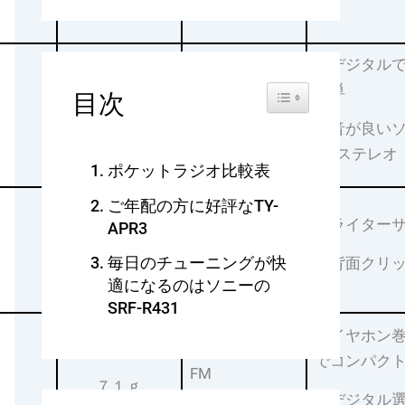
信
・デジタル
簡単
Toggle Table of Content
目次
FM
58.5g
40時間
・音が良い
FMステレオ
ポケットラジオ比較表
ご年配の方に好評なTY-
・ライター
APR3
FM
61.2g
毎日のチューニングが快
44時間
・背面クリ
適になるのはソニーの
SRF-R431
・イヤホン
でコンパク
FM
７１ｇ
29時間
・デジタル