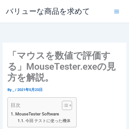
内
バリューな商品を求めて
容
を
ス
キ
ッ
プ
「マウスを数値で評価す
る」MouseTester.exeの見
方を解説。
By
_
/
2021年5月23日
目次
MouseTester Software
今回 テストに使った機体