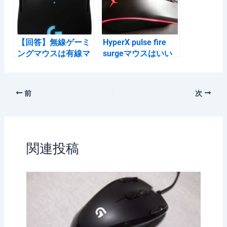
【回答】無線ゲーミ
HyperX pulse fire
ングマウスは有線マ
surgeマウスはいい
ウスに比べて不利で
ぞ。［レビュー］
すか？「いいえ」
前
次
関連投稿