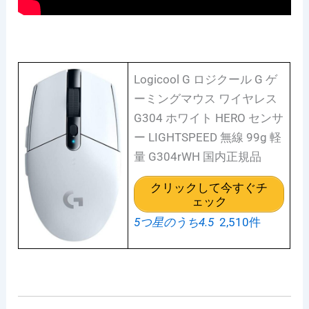
Logicool G ロジクール G ゲ
ーミングマウス ワイヤレス
G304 ホワイト HERO センサ
ー LIGHTSPEED 無線 99g 軽
量 G304rWH 国内正規品
クリックして今すぐチ
ェック
5つ星のうち4.5
2,510件