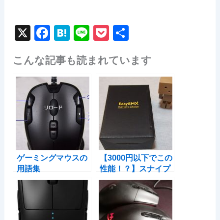
X
F
H
Li
P
共
a
at
n
o
有
こんな記事も読まれています
c
e
e
c
e
n
k
b
a
et
o
o
k
ゲーミングマウスの
【3000円以下でこの
用語集
性能！？】スナイプ
がはかどるFPS対応
ゲーミングマウス
EasySMX T47の実力