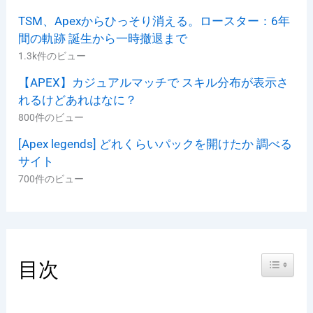
TSM、Apexからひっそり消える。ロースター：6年
間の軌跡 誕生から一時撤退まで
1.3k件のビュー
【APEX】カジュアルマッチで スキル分布が表示さ
れるけどあれはなに？
800件のビュー
[Apex legends] どれくらいパックを開けたか 調べる
サイト
700件のビュー
Toggle Ta
目次