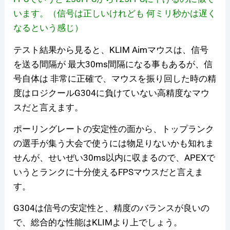
います。（信号は正しいけれども 何ミリ秒かは遅く
なるという感じ）
テスト結果から見ると、KLIM Aimマウスは、信号
を送る間隔が 最大30ms間隔になる事もあるが、信
号自体は 非常に正確で、マウスを振り回した時の精
度はロジクールG304に負けていない高精度なマウ
スだと言えます。
ポーリングレートの安定性の面から、
トップランク
の選手が集う大会で使うには物足りないかも知れま
せんが、せいぜい30ms以内に収まるので、APEXで
いうとランクに十分使えるFPSマウスだと言えま
す。
G304は信号の安定性と、精度のバランスが良いの
で、総合的な性能はKLIMより上でしょう。