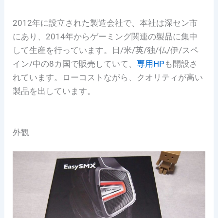
2012年に設立された製造会社で、本社は深セン市
にあり、2014年からゲーミング関連の製品に集中
して生産を行っています。日/米
/英/独/仏/伊/スペ
イン/中の8カ国で販売していて、
専用HP
も開設さ
れています。ローコストながら、クオリティが高い
製品を出しています。
外観