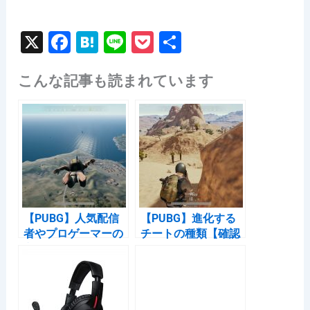
X
F
H
Li
P
共
a
at
n
o
有
こんな記事も読まれています
c
e
e
c
e
n
k
b
a
et
o
o
k
【PUBG】人気配信
【PUBG】進化する
者やプロゲーマーの
チートの種類【確認
方が使っているデバ
用】
イスを調べてみまし
た