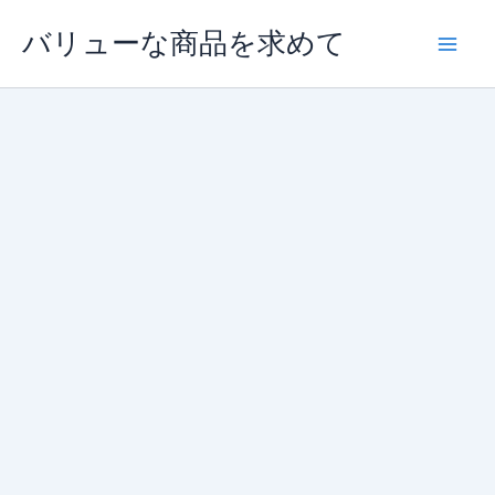
内
バリューな商品を求めて
容
を
ス
キ
ッ
プ