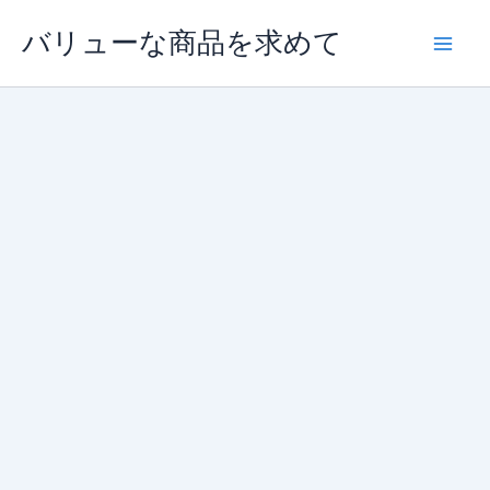
内
バリューな商品を求めて
容
を
ス
キ
ッ
プ