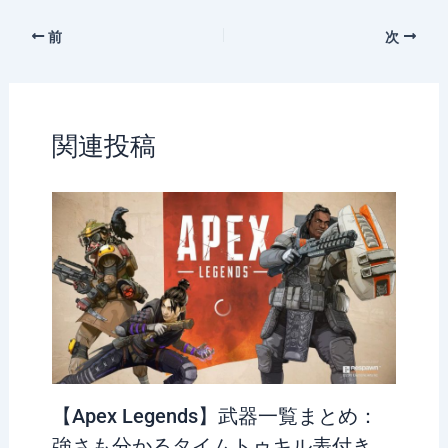
表」 20190803
認 カレンダー
前
次
関連投稿
【Apex Legends】武器一覧まとめ：
強さも分かるタイムトゥキル表付き