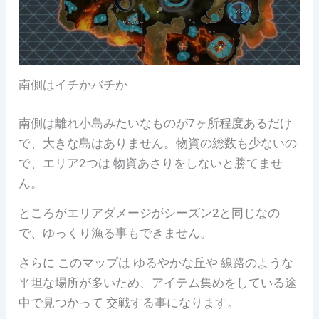
南側はイチかバチか
南側は離れ小島みたいなものが7ヶ所程度あるだけ
で、大きな島はありません。物資の総数も少ないの
で、エリア2つは 物資あさりをしないと勝てませ
ん。
ところがエリアダメージがシーズン2と同じなの
で、ゆっくり漁る事もできません。
さらに このマップは ゆるやかな丘や 線路のような
平坦な場所が多いため、アイテム集めをしている途
中で見つかって 交戦する事になります。