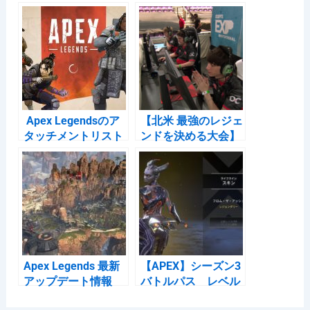
e
n
k
b
a
et
o
o
k
Apex Legendsのア
【北米 最強のレジェ
タッチメントリスト
ンドを決める大会】
EXP Invitational
Apex Legends が開
催
Apex Legends 最新
【APEX】シーズン3
アップデート情報
バトルパス レベル
「8月7日に何かを発
110達成用 ペース確