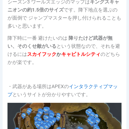
シーズン3 ワールズエッジのマップは
キングスキャ
ニオンの約1.5倍のサイズ
です。降下地点を選ぶの
が面倒で ジャンプマスターを押し付けられることも
多いと思います。
降下時に一番 避けたいのは
降りたけど武器が無
い、そのくせ敵がいる
という状態なので、それを避
けるには
ス
カイフック
か
キャピトルシティ
のどちら
かが楽です。
・武器がある場所はAPEXの
インタラクティブマッ
プ
というサイトが分かりやすいです。