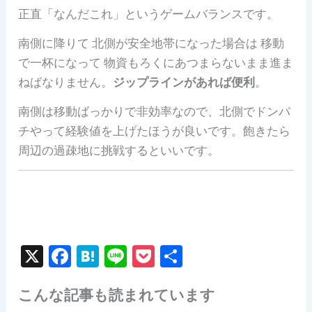
正直「なんだこれ」というゲームバランスです。
南側に降りて 北側が安全地帯になった場合は 移動
で一杯になって 物資もろくにあつまらないまま進ま
ねばなりません。
ジップラインがあれば便利
。
南側は移動ばっかりで非効率なので、北側でドンパ
チやって経験値を上げたほうが良いです。飽きたら
周辺の過疎地に挑戦するといいです。
X
F
H
Li
P
共
a
at
n
o
有
こんな記事も読まれています
c
e
e
c