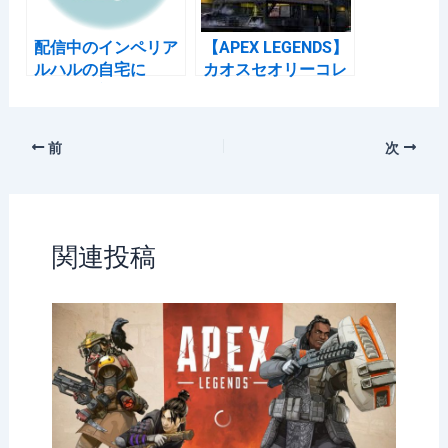
配信中のインペリア
【APEX LEGENDS】
ルハルの自宅に
カオスセオリーコレ
SWATが突入する事
クションイベント ス
件が発生
キン、イベント内容
2021/01/07
その他
前
次
関連投稿