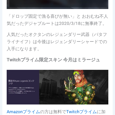
「ドロップ固定で漁る喜びが無い」と おおむね不人
気だったデジャブルートは2020/3/18に無事終了。
人気だったオクタンのレジェンダリー武器（バタフ
ライナイフ）は今後はレジェンダリーシャードでの
入手になります。
Twitchプライム限定スキン 今月はミラージュ
Amazonプライム
の方は無料で
Twitchプライム
に加