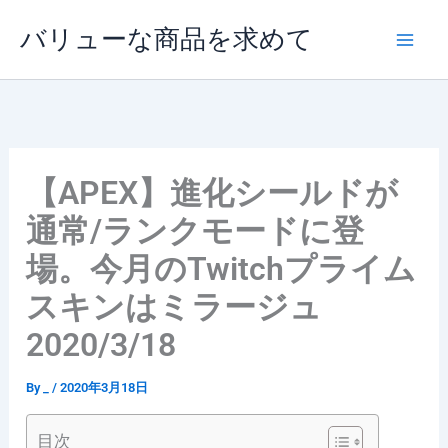
内
バリューな商品を求めて
容
を
ス
キ
ッ
プ
【APEX】進化シールドが
通常/ランクモードに登
場。今月のTwitchプライム
スキンはミラージュ
2020/3/18
By
_
/
2020年3月18日
目次