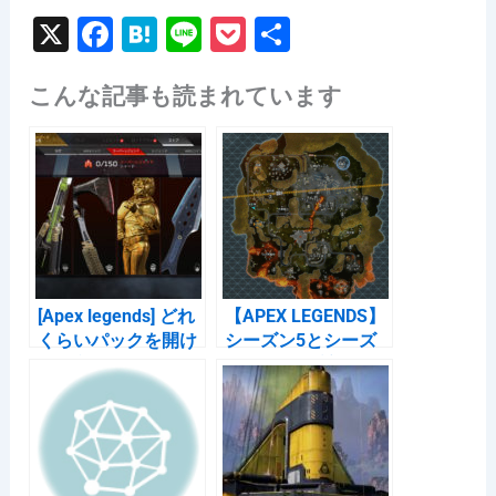
X
F
H
Li
P
共
a
at
n
o
有
こんな記事も読まれています
c
e
e
c
e
n
k
b
a
et
o
o
k
[Apex legends] どれ
【APEX LEGENDS】
くらいパックを開け
シーズン5とシーズ
たか 調べるサイト
ン6のマップ変更箇
所 Gif