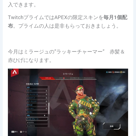
入できます。
TwitchプライムではAPEXの限定スキンを
毎月1個配
布
。プライムの人は是非もらっておきましょう。
今月はミラージュの”ラッキーチャーマー” 赤髪＆
赤ひげになります。