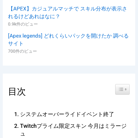
【APEX】カジュアルマッチで スキル分布が表示さ
れるけどあれはなに？
0.9k件のビュー
[Apex legends] どれくらいパックを開けたか 調べる
サイト
700件のビュー
Toggle Ta
目次
システムオーバーライドイベント終了
Twitchプライム限定スキン 今月はミラージ
ュ