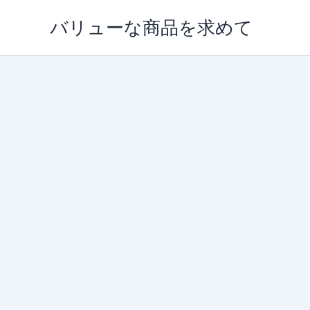
内
バリューな商品を求めて
容
を
ス
キ
ッ
プ