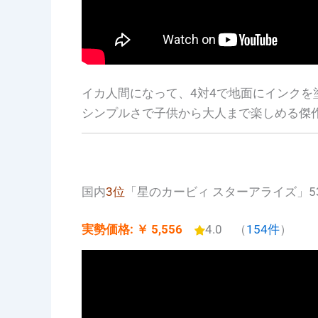
イカ人間になって、4対4で地面にインク
シンプルさで子供から大人まで楽しめる傑
国内
3位
「星のカービィ スターアライズ」5
実勢価格: ￥ 5,556
4.0 （
154件
）