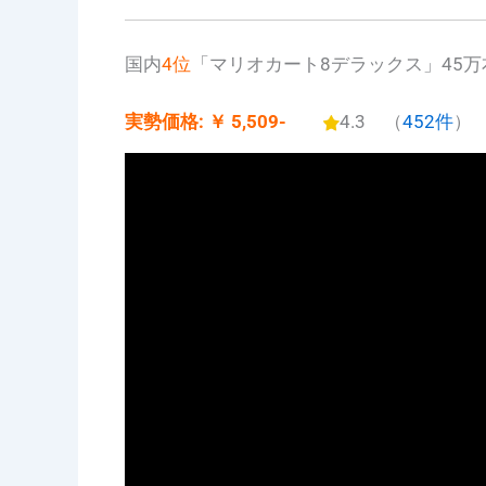
国内
4位
「マリオカート8デラックス」45万
実勢価格: ￥ 5,509-
4.3 （
452件
）