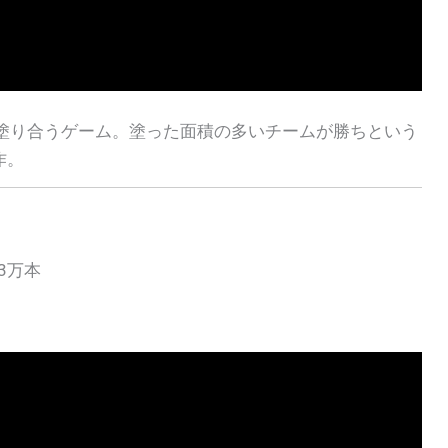
を塗り合うゲーム。塗った面積の多いチームが勝ちという
作。
3万本