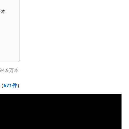
万本
4.9万本
（
671件
）