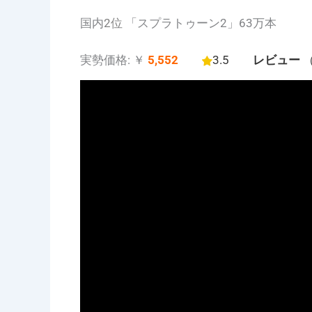
国内
2位
「スプラトゥーン2」63万本
実勢価格: ￥
5,552
3.5
レビュー