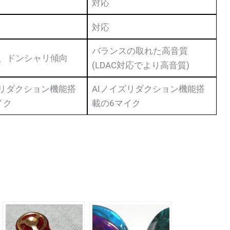
対応
対応
バランスの取れた高音質
、ドンシャリ傾向
(LDAC対応でより高音質)
ズリダクション機能搭
AIノイズリダクション機能搭
イク
載の6マイク