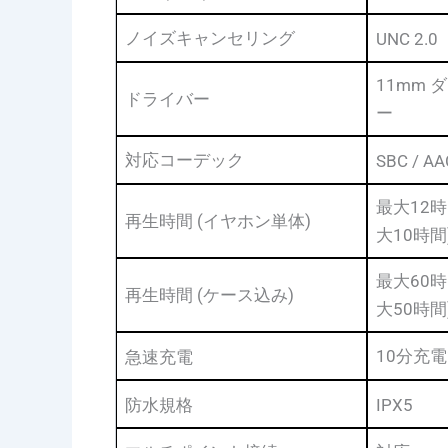
ノイズキャンセリング
UNC 2.0
11mm
ドライバー
ー
対応コーデック
SBC / AA
最大12時
再生時間 (イヤホン単体)
大10時間
最大60時
再生時間 (ケース込み)
大50時間
10分充
急速充電
防水規格
IPX5