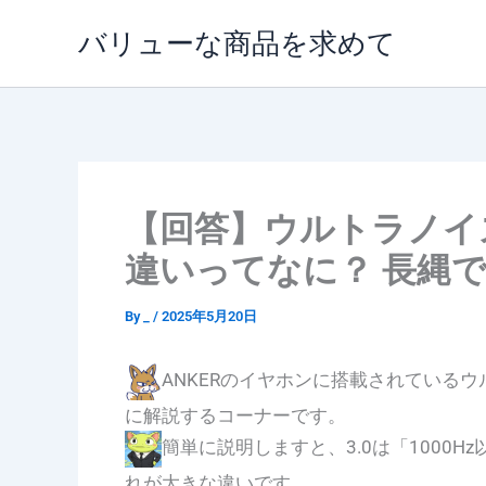
内
バリューな商品を求めて
容
を
ス
キ
ッ
プ
【回答】ウルトラノイズ
違いってなに？ 長縄
By
_
/
2025年5月20日
ANKERのイヤホンに搭載されているウ
に解説するコーナーです。
簡単に説明しますと、3.0は「1000
れが大きな違いです。