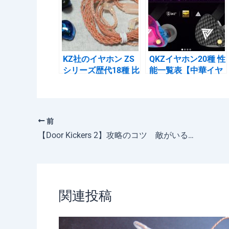
o
o
k
KZ社のイヤホン ZS
QKZイヤホン20種 性
シリーズ歴代18種 比
能一覧表【中華イヤ
較表
ホン】
前
【Door Kickers 2】攻略のコツ 敵がいる（かもしれない）方向に銃向けてカニ歩き
関連投稿