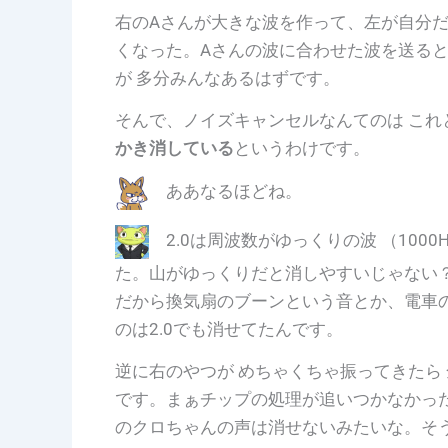
右のAさんが大きな波を作って、左が自分だ
くなった。Aさんの波に合わせた波を送る
が 多分みんなあるはずです。
そんで、ノイズキャンセルなんてのは これ
かき消している
というわけです。
ああなるほどね。
2.0は周波数がゆっくりの波 （100
た。山がゆっくりだと消しやすいじゃない
だから換気扇のブーンという音とか、電車
のは2.0でも消せてたんです。
逆に右のやつが めちゃくちゃ振ってきたら 
です。まぁチップの処理が追いつかなかっ
のクロちゃんの声は消せないみたいな。そ