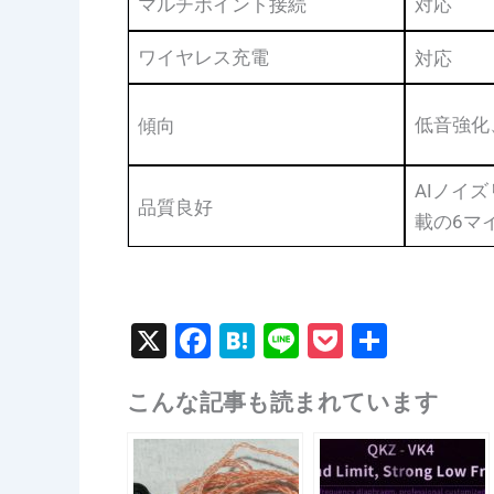
マルチポイント接続
対応
ワイヤレス充電
対応
低音強化
傾向
AIノイ
品質良好
載の6マ
X
F
H
Li
P
共
a
at
n
o
有
こんな記事も読まれています
c
e
e
c
e
n
k
b
a
et