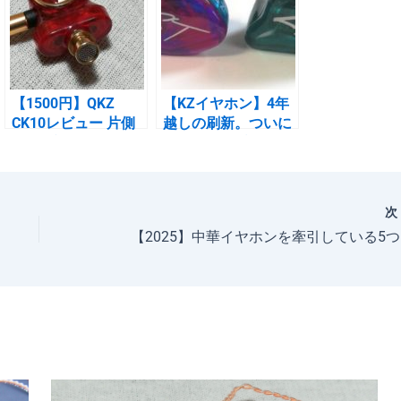
【1500円】QKZ
【KZイヤホン】4年
CK10レビュー 片側
越しの刷新。ついに
3DDの新時代イヤホ
ZSTのアップグレー
ン
ド版ZSTXが発売。
【2