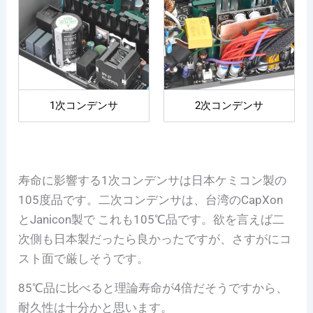
1次コンデンサ
2次コンデンサ
寿命に影響する1次コンデンサは日本ケミコン製の
105度品です。二次コンデンサは、台湾のCapXon
とJanicon製で これも
105℃品
です。欲を言えば二
次側も日本製だったら良かったですが、さすがにコ
スト面で厳しそうです。
85℃品に比べると理論寿命が4倍だそうですから、
耐久性は十分かと思います。