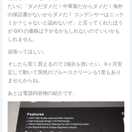
たいに「ダメだダメだ！中華製だからダメだ！海外
の保証書がないからダメだ！ コンデンサーはニッケ
ミか？じゃないと認めないぞ」と言ってくれたほう
が GX1の価格は下がるかもしれないので いいかも
しれません。
頑張ってほしい。
そしたら安く買えるので
6ヶ月
安
2個目を買いたい。
定して動いて突然のブルースクリーンも1度もあり
ませんからね。
あとは電源内容物の紹介です。