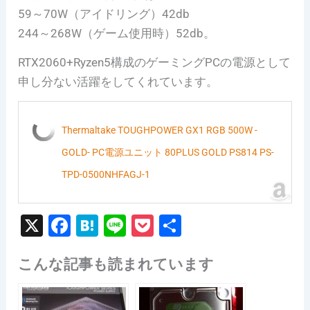
59～70W（アイドリング）42db
244～268W（ゲーム使用時）52db。
RTX2060+Ryzen5構成のゲーミングPCの電源として
申し分ない活躍をしてくれています。
Thermaltake TOUGHPOWER GX1 RGB 500W -
GOLD- PC電源ユニット 80PLUS GOLD PS814 PS-
TPD-0500NHFAGJ-1
X
F
H
Li
P
共
a
at
n
o
有
こんな記事も読まれています
c
e
e
c
e
n
k