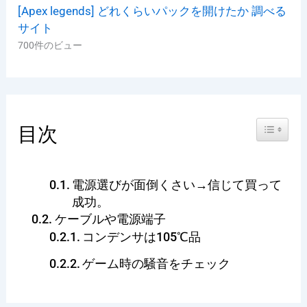
[Apex legends] どれくらいパックを開けたか 調べる
サイト
700件のビュー
Toggle Ta
目次
電源選びが面倒くさい→信じて買って
成功。
ケーブルや電源端子
コンデンサは105℃品
ゲーム時の騒音をチェック