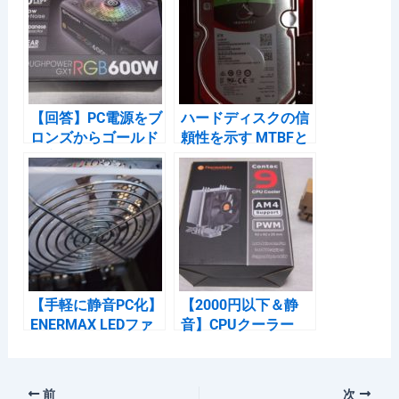
b
a
et
o
o
k
【回答】PC電源をブ
ハードディスクの信
ロンズからゴールド
頼性を示す MTBFと
に変えると何が違う
AFRを解説
のか？
【手軽に静音PC化】
【2000円以下＆静
ENERMAX LEDファ
音】CPUクーラー
ン12㎝ UCCLA12Pを
Thermaltake Contac
レビュー
9をレビュー
前
次