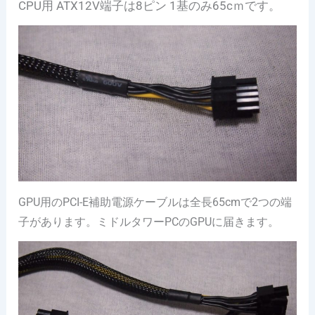
CPU用 ATX12V端子は8ピン 1基のみ65cｍです。
GPU用のPCI-E補助電源ケーブルは全長65cmで2つの端
子があります。ミドルタワーPCのGPUに届きます。