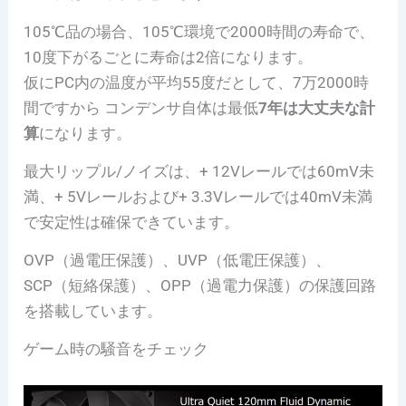
105℃品の場合、105℃環境で2000時間の寿命で、
10度下がるごとに寿命は2倍になります。
仮にPC内の温度が平均55度だとして、7万2000時
間ですから コンデンサ自体は最低
7年は大丈夫な計
算
になります。
最大リップル/ノイズは、+ 12Vレールでは60mV未
満、+ 5Vレールおよび+ 3.3Vレールでは40mV未満
で安定性は確保できています。
OVP（過電圧保護）、UVP（低電圧保護）、
SCP（短絡保護）、OPP（過電力保護）の保護回路
を搭載しています。
ゲーム時の騒音をチェック