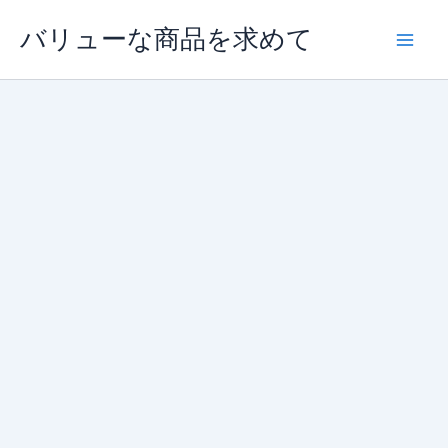
内
バリューな商品を求めて
容
を
ス
キ
ッ
プ