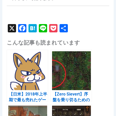
X
F
H
Li
P
共
a
at
n
o
有
こんな記事も読まれています
c
e
e
c
e
n
k
b
a
et
o
o
k
【日米】2018年上半
【Zero Sievert】序
期で最も売れたゲー
盤を乗り切るための
ム集
ガイド