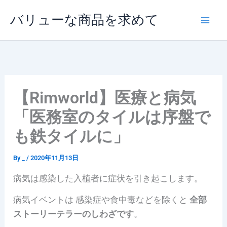
内
バリューな商品を求めて
容
を
ス
キ
ッ
プ
【Rimworld】医療と病気
「医務室のタイルは序盤で
も鉄タイルに」
By
_
/
2020年11月13日
病気は感染した入植者に症状を引き起こします。
病気イベントは 感染症や食中毒などを除くと
全部
ストーリーテラーのしわざです
。