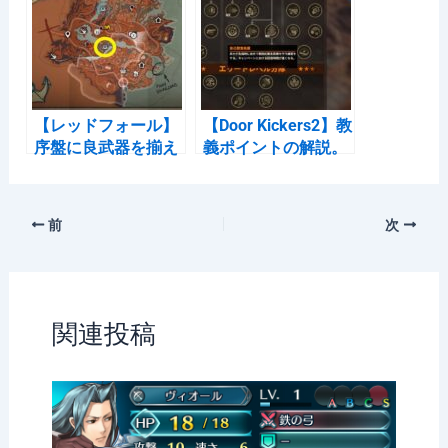
【レッドフォール】
【Door Kickers2】教
序盤に良武器を揃え
義ポイントの解説。
るには？→ネストを
溜め方と優先的に上
漁ろう
げたほうが良いもの
前
次
関連投稿