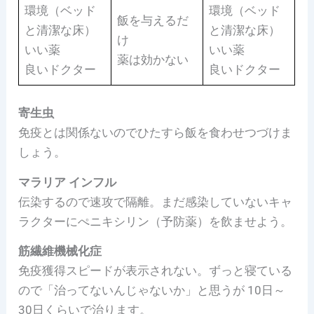
環境（ベッド
環境（ベッド
飯を与えるだ
と清潔な床）
と清潔な床）
け
いい薬
いい薬
薬は効かない
良いドクター
良いドクター
寄生虫
免疫とは関係ないのでひたすら飯を食わせつづけま
しょう。
マラリア インフル
伝染するので速攻で隔離。まだ感染していないキャ
ラクターにぺニキシリン（予防薬）を飲ませよう。
筋繊維機械化症
免疫獲得スピードが表示されない。ずっと寝ている
ので「治ってないんじゃないか」と思うが 10日～
30日くらいで治ります。