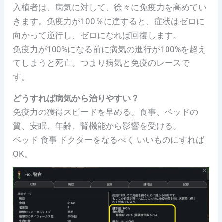
入植者は、病気に対して、徐々に免疫力を高めてい
きます。免疫力が100％に達すると、症状はゼロに
向かって逆行し、ゼロになれば回復します。
免疫力が100%になる前に病気の進行が100%を超え
てしまうと死亡。つまり病気と免疫のレースで
す。
どうすれば病気から治りやすい？
免疫力の獲得スピードを早める。食事、ベッドの
質、安眠、年齢、腎機能から影響を受ける。
ベッド 食事 ドクターをなるべく いいものにすれば
OK。