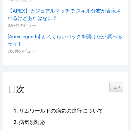
【APEX】カジュアルマッチで スキル分布が表示さ
れるけどあれはなに？
0.9k件のビュー
[Apex legends] どれくらいパックを開けたか 調べる
サイト
700件のビュー
Toggle Ta
目次
リムワールドの病気の進行について
病気別対応