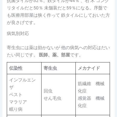
抗菌タイルが32％。鉄タイルが44％ 、石 木 コンク
リタイルだと50％ 未舗装だと59％になる。序盤で
も医療用部屋は狭く作って 鉄タイルにしておいた方
が良さげです。
病気別対応
寄生虫には薬は効かないが 他の病気への対応はだい
たい同じです。
医師、薬、部屋
です。
伝染性
寄生虫
メカナイド
インフルエン
筋繊維 機械
ザ
回虫
化症
ペスト
せん毛虫
感覚器 機械
マラリア
化症
眠り病