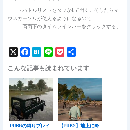
＞バトルリストをタブかLで開く。そしたらマ
ウスカーソルが使えるようになるので
画面下のタイムラインバーをクリックする。
X
F
H
Li
P
共
a
at
n
o
有
こんな記事も読まれています
c
e
e
c
e
n
k
b
a
et
o
o
k
PUBGの縛りプレイ
【PUBG】地上に降