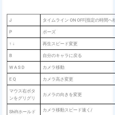
J
タイムライン ON OFF(指定の時間
P
ポーズ
↑ ↓
再生スピード変更
B
自分のキャラに戻る
W A S D
カメラ移動
E Q
カメラ高さ変更
マウス右ボタ
カメラの向きを変更
ンをグリグリ
カメラ移動スピード速く/
Shiftホールド