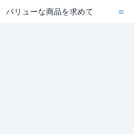
内
バリューな商品を求めて
容
を
ス
キ
ッ
プ