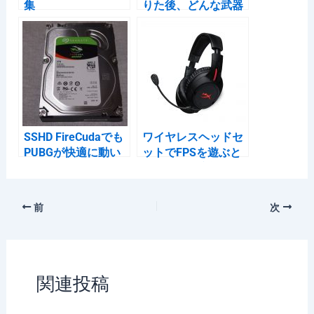
集
りた後、どんな武器
を集めたらいいのか
分からない時の一覧
表（武器の入れ替
え）
SSHD FireCudaでも
ワイヤレスヘッドセ
PUBGが快適に動い
ットでFPSを遊ぶと
た件
不利になる定説が終
わる
前
次
関連投稿