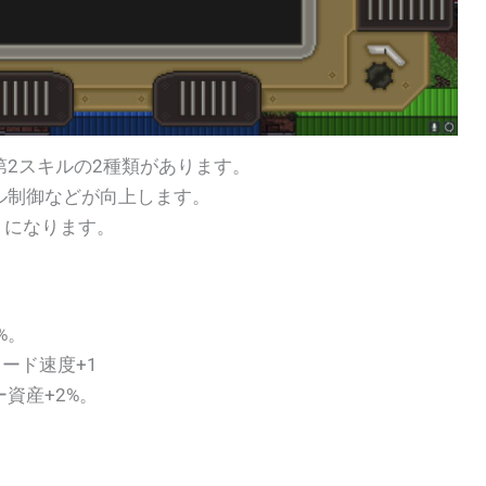
2スキルの2種類があります。
ル制御などが向上します。
うになります。
%。
ロード速度+1
ー資産+2%。