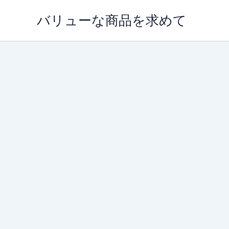
内
バリューな商品を求めて
容
を
ス
キ
ッ
プ