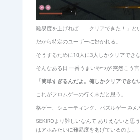
難易度を上げれば 「クリアできた！」と
だから特定のユーザーに好かれる。
そうするために10人に3人しかクリアでき
そんなある日 一番うまいやつが 突然こう言
「簡単すぎるんだよ。俺しかクリアできな
これがフロムゲーの行く末だと思う。
格ゲー、シューティング、パズルゲー みん
SEKIROより難しいなんて ありえないと思
はアホみたいに難易度をあげているのよ。