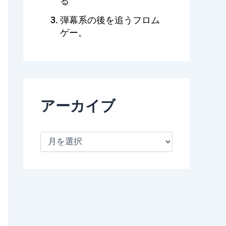
る
弾幕系の後を追うフロム
ゲー。
アーカイブ
ア
ー
カ
イ
ブ