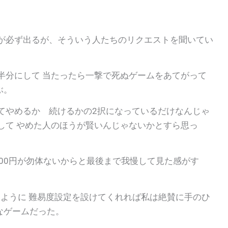
輩が必ず出るが、そういう人たちのリクエストを聞いてい
半分にして 当たったら一撃で死ぬゲームをあてがって
ぶ。
てやめるか 続けるかの2択になっているだけなんじゃ
して やめた人のほうが賢いんじゃないかとすら思っ
500円が勿体ないからと最後まで我慢して見た感がす
きるように 難易度設定を設けてくれれば私は絶賛に手のひ
なゲームだった。