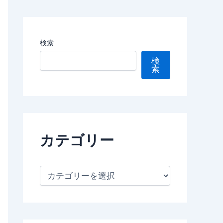
検索
検
索
カテゴリー
カ
テ
ゴ
リ
ー