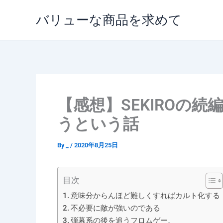
内
バリューな商品を求めて
容
を
ス
キ
ッ
プ
【感想】SEKIROの
うという話
By
_
/
2020年8月25日
目次
意味分からんほど難しくすればカルト化する
不必要に敵が強いのである
弾幕系の後を追うフロムゲー。