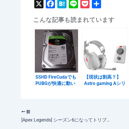
X
F
H
Li
P
共
a
at
n
o
有
こんな記事も読まれています
c
e
e
c
e
n
k
b
a
et
o
o
k
SSHD FireCudaでも
【現状は割高？】
PUBGが快適に動い
Astro gaming Aシリ
た件
ーズ ヘッドセット比
較表
前
[Apex Legends] シーズン6になってトリプルテイクの時代。ダメージも出ないので配信者には冬。【感想】