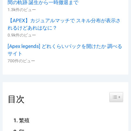
間の軌跡 誕生から一時撤退まで
1.3k件のビュー
【APEX】カジュアルマッチで スキル分布が表示さ
れるけどあれはなに？
0.9k件のビュー
[Apex legends] どれくらいパックを開けたか 調べる
サイト
700件のビュー
Toggle Ta
目次
繁殖