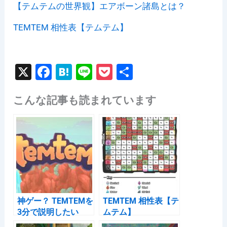
【テムテムの世界観】エアボーン諸島とは？
TEMTEM 相性表【テムテム】
X
F
H
Li
P
共
a
at
n
o
有
こんな記事も読まれています
c
e
e
c
e
n
k
b
a
et
o
o
k
神ゲー？ TEMTEMを
TEMTEM 相性表【テ
3分で説明したい
ムテム】
【偽ポケモン】