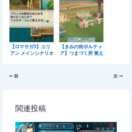
【ロマサガ3】ユリ
【きみの街ポルティ
アン メインシナリオ
ア】つまづく所 覚え
フローチャート
書き
前
次
関連投稿