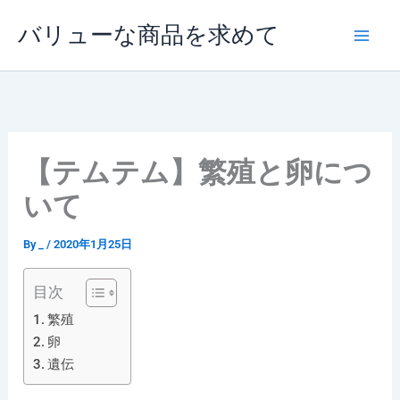
内
バリューな商品を求めて
容
を
ス
キ
ッ
プ
【テムテム】繁殖と卵につ
いて
By
_
/
2020年1月25日
目次
繁殖
卵
遺伝