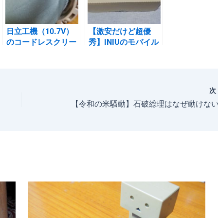
日立工機（10.7V）
【激安だけど超優
のコードレスクリー
秀】INIUのモバイル
ナーにマキタの高機
バッテリー
能フィルターを取り
（20000mAh）をレ
付ける
ビュー