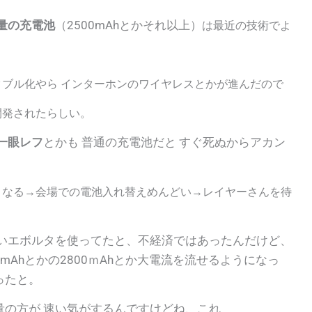
量の充電池
（2500mAhとかそれ以上）
は最近の技術でよ
ブル化やら インターホンのワイヤレスとかが進んだので
開発されたらしい。
一眼レフ
とかも 普通の充電池だと すぐ死ぬからアカン
くなる→会場での電池入れ替えめんどい→レイヤーさんを待
いエボルタを使ってたと、不経済ではあったんだけど、
mAhとかの2800ｍAhとか大電流を流せるようになっ
ったと。
の方が 速い気がするんですけどね、これ