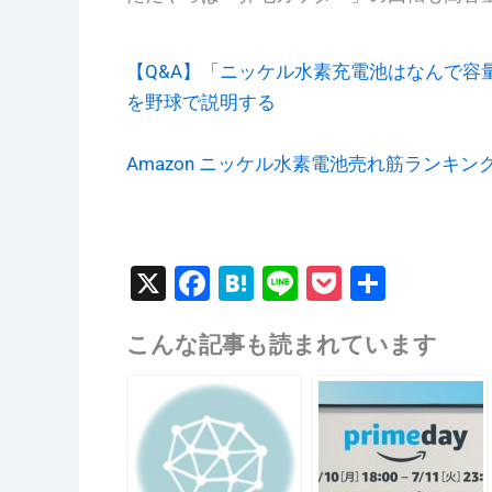
【Q&A】「ニッケル水素充電池はなんで容
を野球で説明する
Amazon
ニッケル水素電池売れ筋ランキン
X
F
H
Li
P
共
a
at
n
o
有
こんな記事も読まれています
c
e
e
c
e
n
k
b
a
et
o