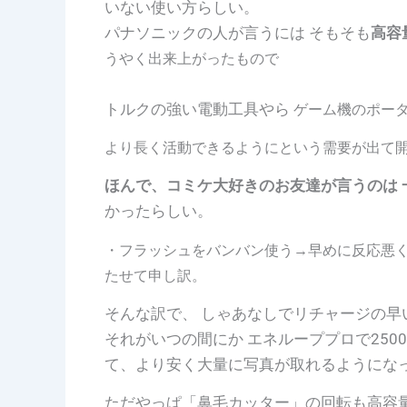
いない使い方らしい。
パナソニックの人が言うには そもそも
高容
うやく出来上がったもので
トルクの強い電動工具やら
ゲーム機のポータ
より長く活動できるようにという需要が出て
ほんで、コミケ大好きのお友達が言うのは 
かったらしい。
・フラッシュをバンバン使う→早めに反応悪
たせて申し訳。
そんな訳で、
しゃあなしでリチャージの早
それがいつの間にか エネループプロで2500
て、より安く大量に写真が取れるようにな
ただやっぱ「鼻毛カッター」の回転も高容量