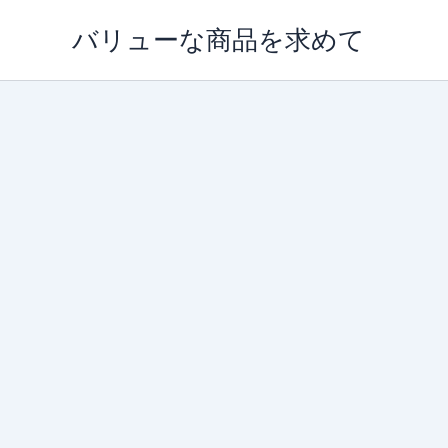
内
バリューな商品を求めて
容
を
ス
キ
ッ
プ