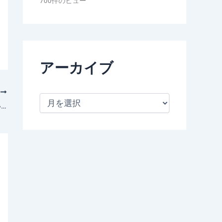
700件のビュー
アーカイブ
次
ア
【令和の米騒動】石破総理はなぜ動けない？ / マスコミはなぜ静かなの？の秘密
ー
カ
イ
ブ