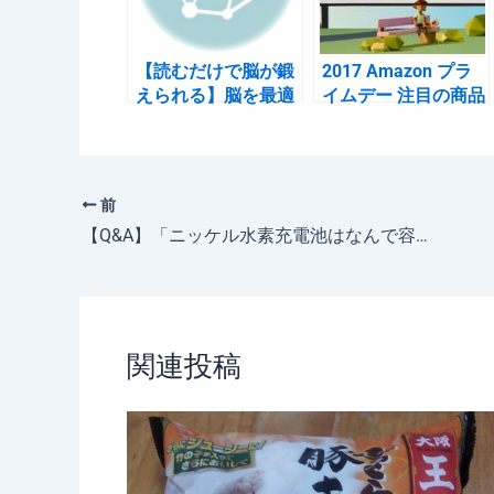
o
k
【読むだけで脳が鍛
2017 Amazon プラ
えられる】脳を最適
イムデー 注目の商品
化する ブレインフィ
をまとめてみました
ットネス完全ガイド
（跡地）
レビュー
前
【Q&A】「ニッケル水素充電池はなんで容量が大きいものほど繰り返し使用回数が少ないのか？」を野球で説明する
関連投稿