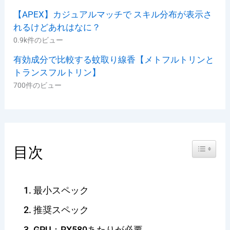
【APEX】カジュアルマッチで スキル分布が表示さ
れるけどあれはなに？
0.9k件のビュー
有効成分で比較する蚊取り線香【メトフルトリンと
トランスフルトリン】
700件のビュー
Toggle Ta
目次
最小スペック
推奨スペック
GPU：RX580あたりが必要