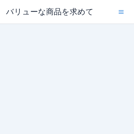
内
バリューな商品を求めて
容
を
ス
キ
ッ
プ