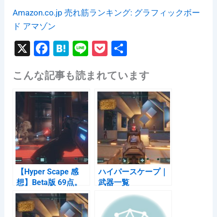
Amazon.co.jp 売れ筋ランキング: グラフィックボー
ド アマゾン
X
F
H
Li
P
共
a
at
n
o
有
こんな記事も読まれています
c
e
e
c
e
n
k
b
a
et
o
o
k
【Hyper Scape 感
ハイパースケープ｜
想】Beta版 69点。
武器一覧
APEXほど面白くは
ない。ただソロモー
ドが救い。