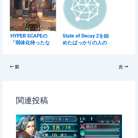
HYPER SCAPEの
State of Decay 2を始
「弱体化待ったな
めたばっかりの人の
し」な強武器 3種
ためのガイド1（キ
ャンペーンモード）
前
次
関連投稿