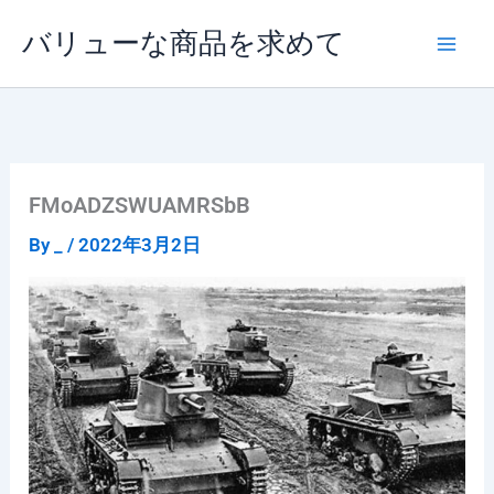
内
バリューな商品を求めて
容
を
ス
キ
ッ
プ
FMoADZSWUAMRSbB
By
_
/
2022年3月2日