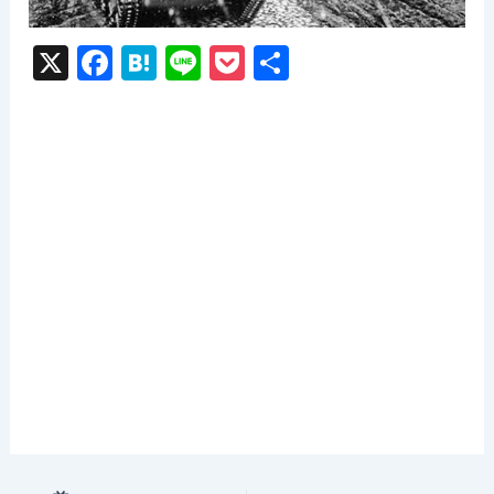
X
F
H
Li
P
共
a
at
n
o
有
c
e
e
c
e
n
k
b
a
et
o
o
k