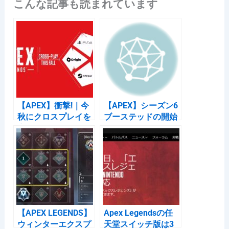
こんな記事も読まれています
c
e
e
c
e
n
k
b
a
et
o
o
k
【APEX】衝撃!｜今
【APEX】シーズン6
秋にクロスプレイを
ブーステッドの開始
実装と発表
日時は日本時間
2020/8/18 午後２時
【APEX LEGENDS】
Apex Legendsの任
ウィンターエクスプ
天堂スイッチ版は3