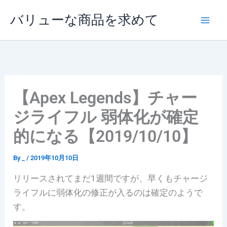
内
バリューな商品を求めて
容
を
ス
キ
ッ
プ
【Apex Legends】チャー
ジライフル 弱体化が確定
的になる【2019/10/10】
By
_
/
2019年10月10日
リリースされてまだ1週間ですが、早くもチャージ
ライフルに弱体化の修正が入るのは確定のようで
す。