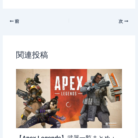
レスが 12月2日あた
月10日にリリース
りにカムバック？
前
次
関連投稿
【Apex Legends】武器一覧まとめ：