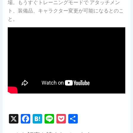
場。もうすぐトレーニングモードで アタッチメン
ト、装備品、キャラクター変更が可能になるとのこ
と。
X
F
H
Li
P
共
a
at
n
o
有