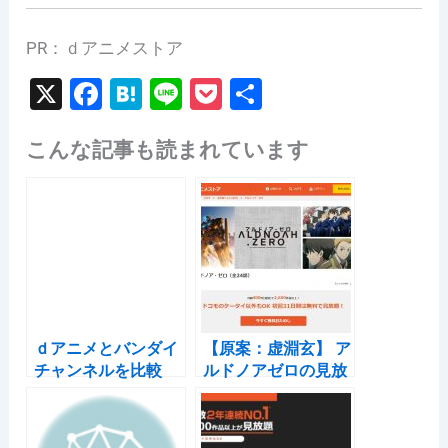
PR：ｄアニメストア
X
F
H
Li
P
共
a
at
n
o
有
こんな記事も読まれています
c
e
e
c
e
n
k
b
a
et
o
o
k
ｄアニメとバンダイ
【原案：虚淵玄】 ア
チャンネルを比較
ルドノアゼロの見放
【配信作品は…かな
題配信サイトを比較
り違う】