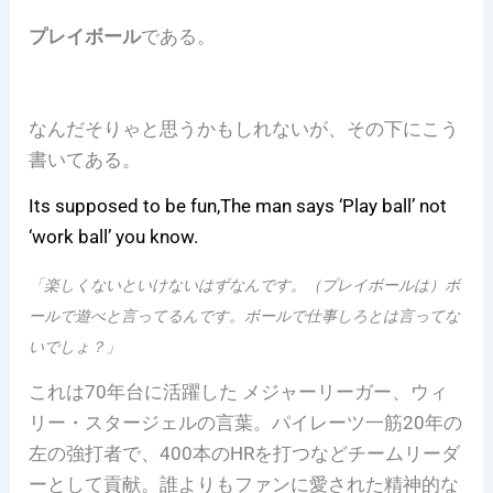
プレイボール
である。
なんだそりゃと思うかもしれないが、その下にこう
書いてある。
Its supposed to be fun,The man says ‘Play ball’ not
‘work ball’ you know.
「楽しくないといけないはずなんです。（プレイボールは）ボ
ールで遊べと言ってるんです。ボールで仕事しろとは言ってな
いでしょ？」
これは70年台に活躍した メジャーリーガー、ウィ
リー・スタージェルの言葉。パイレーツ一筋20年の
左の強打者で、400本のHRを打つなどチームリーダ
ーとして貢献。誰よりもファンに愛された精神的な