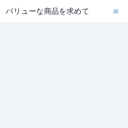
内
バリューな商品を求めて
容
を
ス
キ
ッ
プ