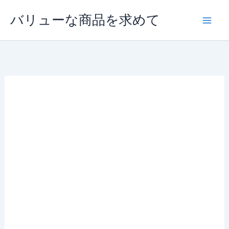
内
バリューな商品を求めて
容
を
ス
キ
ッ
プ