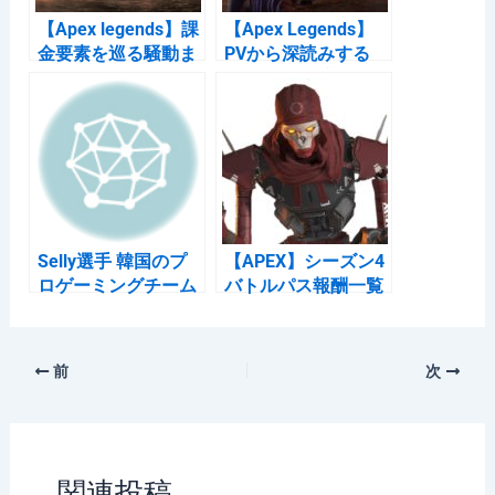
【Apex legends】課
【Apex Legends】
金要素を巡る騒動ま
PVから深読みする
とめ Respawn CEO
シーズン3の新マッ
が謝罪する展開に発
プ「ワールズエッ
展
ジ」
Selly選手 韓国のプ
【APEX】シーズン4
ロゲーミングチーム
バトルパス報酬一覧
T1に入るの巻
前
次
関連投稿