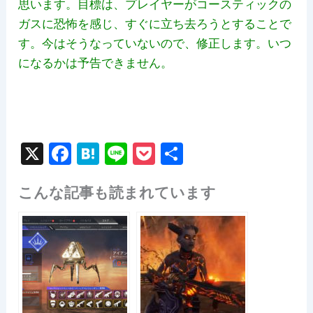
思います。目標は、プレイヤーがコースティックの
ガスに恐怖を感じ、すぐに立ち去ろうとすることで
す。今はそうなっていないので、修正します。いつ
になるかは予告できません。
X
F
H
Li
P
共
a
at
n
o
有
こんな記事も読まれています
c
e
e
c
e
n
k
b
a
et
o
o
k