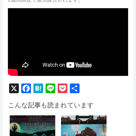
X
F
H
Li
P
共
a
at
n
o
有
こんな記事も読まれています
c
e
e
c
e
n
k
b
a
et