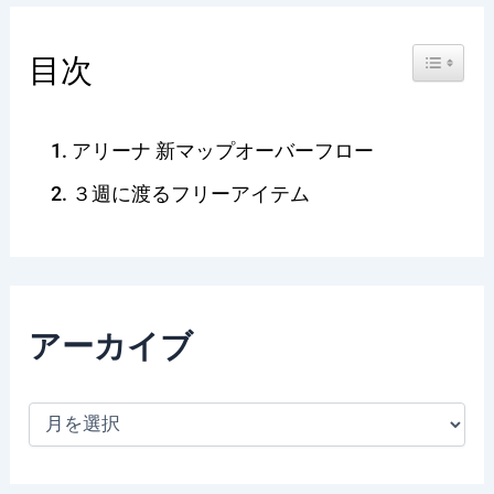
Toggle Ta
目次
アリーナ 新マップオーバーフロー
３週に渡るフリーアイテム
アーカイブ
ア
ー
カ
イ