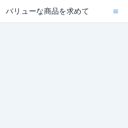
内
バリューな商品を求めて
容
を
ス
キ
ッ
プ