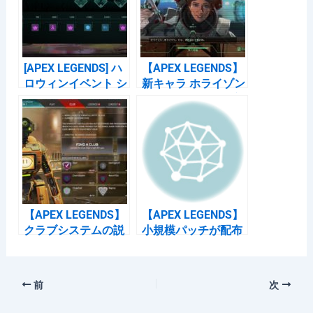
o
o
k
[APEX LEGENDS] ハ
【APEX LEGENDS】
ロウィンイベント シ
新キャラ ホライゾン
ャドウロワイヤルが
のアビリティが決定
開催（10/23～
「攻守に使える強キ
11/4）
ャラの模様」
【APEX LEGENDS】
【APEX LEGENDS】
クラブシステムの説
小規模パッチが配布
明 「ついにソロ専を
バトルパス+10レベ
卒業する時が来た」
ル /オーディオバグ
修正ほか
前
次
2020/11/19