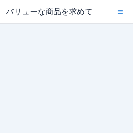
内
バリューな商品を求めて
容
を
ス
キ
ッ
プ