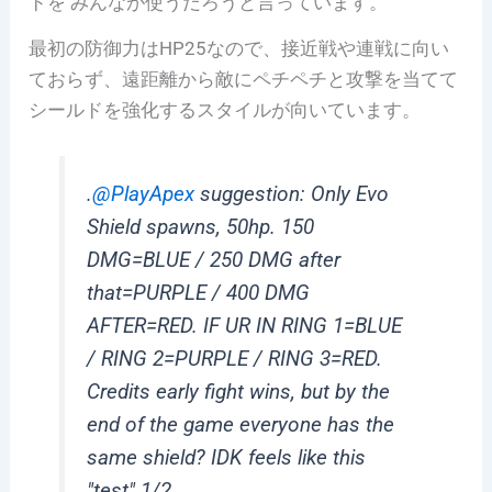
ドを みんなが使うだろうと言っています。
最初の防御力はHP25なので、接近戦や連戦に向い
ておらず、遠距離から敵にペチペチと攻撃を当てて
シールドを強化するスタイルが向いています。
.
@PlayApex
suggestion: Only Evo
Shield spawns, 50hp. 150
DMG=BLUE / 250 DMG after
that=PURPLE / 400 DMG
AFTER=RED. IF UR IN RING 1=BLUE
/ RING 2=PURPLE / RING 3=RED.
Credits early fight wins, but by the
end of the game everyone has the
same shield? IDK feels like this
"test" 1/2