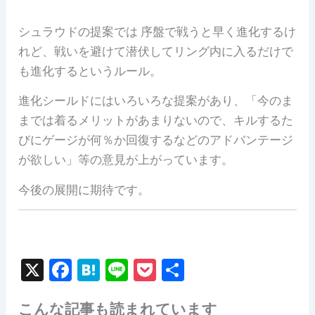
シュラウドの提案では 序盤で戦うと早く進化するけ
れど、戦いを避けて潜伏してリング内に入るだけで
も進化するというルール。
進化シールドにはいろいろな提案があり、「今のま
までは着るメリットがあまりないので、キルするた
びにゲージが何％か回復するなどのアドバンテージ
が欲しい」等の意見が上がっています。
今後の展開に期待です。
X
F
H
Li
P
共
a
at
n
o
有
こんな記事も読まれています