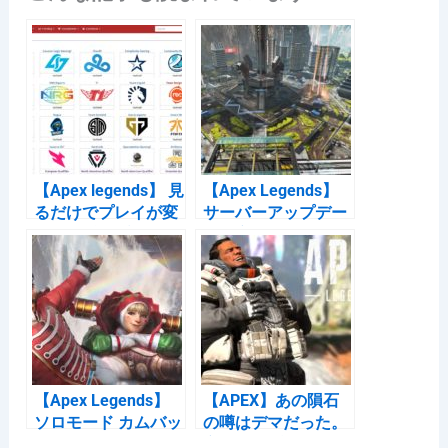
c
e
e
c
e
n
k
b
a
et
o
o
k
【Apex legends】 見
【Apex Legends】
るだけでプレイが変
サーバーアップデー
わる上手いプレイヤ
トを実施 19/11/8 ｜
ー5選｜世界遠征編
調査ビーコンやルー
トの調整ほか
【Apex Legends】
【APEX】あの隕石
ソロモード カムバッ
の噂はデマだった。
クならず… クリスマ
実際はジブのアルテ