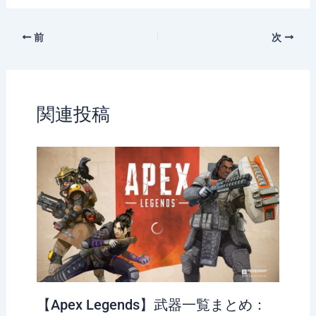
スイベントがリーク
ィメット技のバグ
｜191212
前
次
関連投稿
【Apex Legends】武器一覧まとめ：