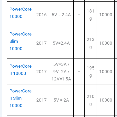
PowerCore
181
2016
5V = 2.4A
–
10000
10000
g
PowerCore
213
Slim
2017
5V=2.4A
–
10000
g
10000
5V=3A /
PowerCore
195
2017
9V=2A /
–
10000
II 10000
g
12V=1.5A
PowerCore
210
II Slim
2017
5V = 2A
–
10000
g
10000