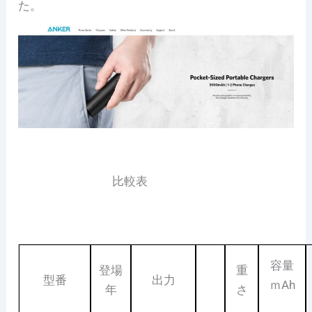
た。
比較表
容量
登場
重
型番
出力
ｍAh
年
さ