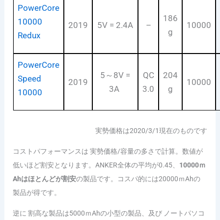
PowerCore
186
10000
2019
5V = 2.4A
–
10000
g
Redux
PowerCore
5～8V =
QC
204
Speed
2019
10000
3A
3.0
g
10000
実勢価格は2020/3/1現在のものです
コストパフォーマンスは 実勢価格/容量の多さで計算。数値が
低いほど割安となります。ANKER全体の平均が0.45、
10000ｍ
Ahはほとんどが割安
の製品です。コスパ的には20000ｍAhの
製品が得です。
逆に 割高な製品は5000ｍAhの小型の製品、及び ノートパソコ