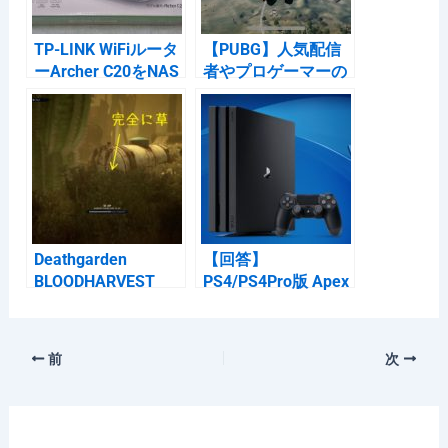
k
TP-LINK WiFiルータ
【PUBG】人気配信
ーArcher C20をNAS
者やプロゲーマーの
化する
方が使っているデバ
イスを調べてみまし
た
Deathgarden
【回答】
BLOODHARVEST
PS4/PS4Pro版 Apex
死なないためのスカ
Legendsはどれくら
ベンジャーガイド
いのFPSが出ている
のか
前
次