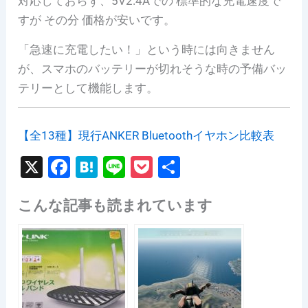
対応しておらず、5V2.4Aでの 標準的な充電速度で
すが その分 価格が安いです。
「急速に充電したい！」という時には向きません
が、スマホのバッテリーが切れそうな時の予備バッ
テリーとして機能します。
【全13種】現行ANKER Bluetoothイヤホン比較表
X
F
H
Li
P
共
a
at
n
o
有
こんな記事も読まれています
c
e
e
c
e
n
k
b
a
et
o
o