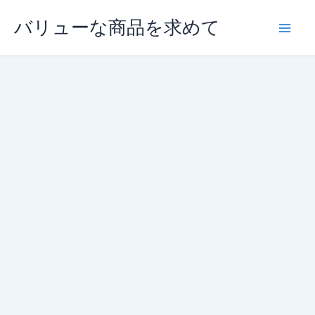
内
バリューな商品を求めて
容
を
ス
キ
ッ
プ