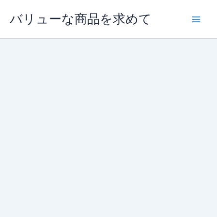
内
バリューな商品を求めて
容
を
ス
キ
ッ
プ