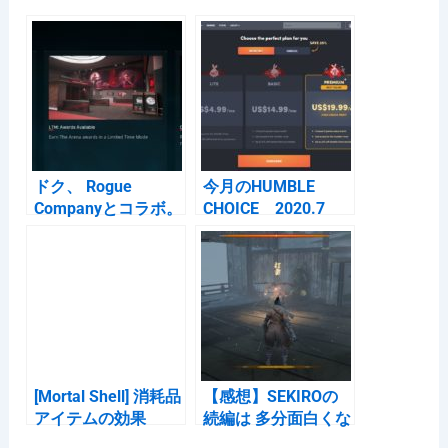
e
n
k
b
a
et
o
o
k
ドク、 Rogue
今月のHUMBLE
Companyとコラボ。
CHOICE 2020.7
さらにドクの姿にな
れるスキンが ゲーム
内に登場「クセが強
い。」
[Mortal Shell] 消耗品
【感想】SEKIROの
アイテムの効果
続編は 多分面白くな
らないだろうという