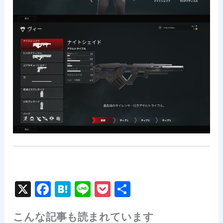
X
F
H
Li
P
共
a
at
n
o
有
こんな記事も読まれています
c
e
e
c