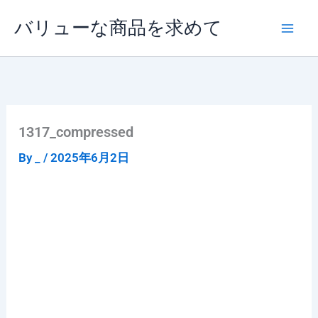
内
バリューな商品を求めて
容
を
ス
キ
ッ
プ
1317_compressed
By
_
/
2025年6月2日