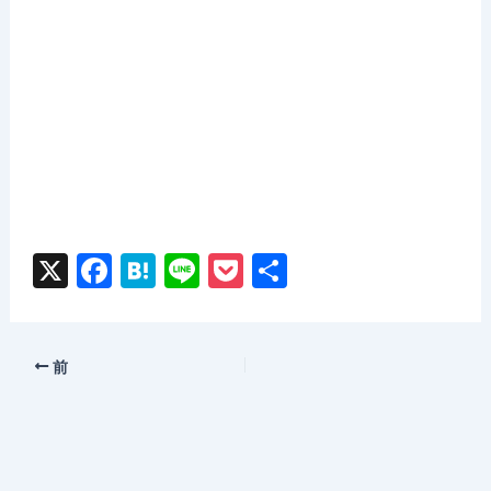
X
F
H
Li
P
共
a
at
n
o
有
c
e
e
c
e
n
k
前
b
a
et
o
o