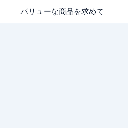
内
バリューな商品を求めて
容
を
ス
キ
ッ
プ