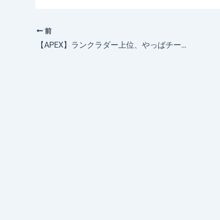
c
e
e
c
e
n
k
前
b
a
et
【APEX】ランクラダー上位、やっぱチーターに汚染されてる説【シーズン25】
o
o
k