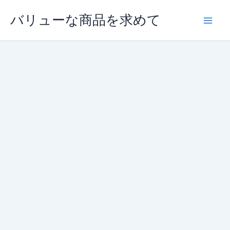
内
バリューな商品を求めて
容
を
ス
キ
ッ
プ