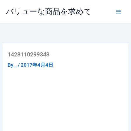
内
バリューな商品を求めて
容
を
ス
キ
ッ
プ
1428110299343
By
_
/
2017年4月4日