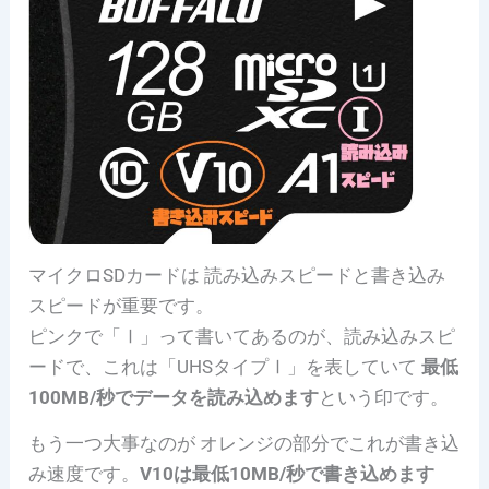
マイクロSDカードは 読み込みスピードと書き込み
スピードが重要です。
ピンクで「
Ⅰ
」って書いてあるのが、読み込みスピ
ードで、これは「UHSタイプⅠ」を表していて
最低
100MB/秒でデータを読み込めます
という印です。
もう一つ大事なのが オレンジの部分でこれが書き込
み速度です。
V10は最低10MB/秒で書き込めます