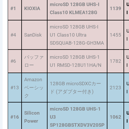
microSD 128GB UHS-I
#1
KIOXIA
1139
Class10 KLMEA128G
I
microSD 128GB UHS-I
#4
SanDisk
U1 Class10 Ultra
1455
I
SDSQUAB-128G-GH3MA
バッファ
microSD 128GB UHS-1
#6
1782
ロー
U1 RMSD-128U11HA/N
I
Amazon
128GB microSDXCカー
#13
ベーシッ
2123
ド (アダプター付き)
I
ク
microSD 128GB UHS-1
Silicon
#16
U3
1062
Power
I
SP128GBSTXDV3V20SP