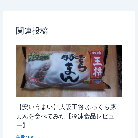
（2020.9.25~）
関連投稿
【安いうまい】大阪王将 ふっくら豚
まんを食べてみた【冷凍食品レビュ
ー】
生活
/ By
_