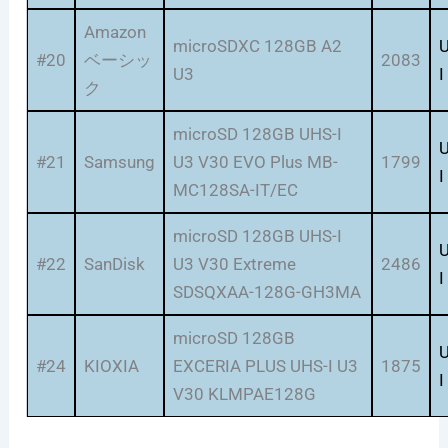
Amazon
microSDXC 128GB A2
#20
ベーシッ
2083
U3
I
ク
microSD 128GB UHS-I
#21
Samsung
U3 V30 EVO Plus MB-
1799
I
MC128SA-IT/EC
microSD 128GB UHS-I
#22
SanDisk
U3 V30 Extreme
2486
I
SDSQXAA-128G-GH3MA
microSD 128GB
#24
KIOXIA
EXCERIA PLUS UHS-I U3
1875
I
V30 KLMPAE128G