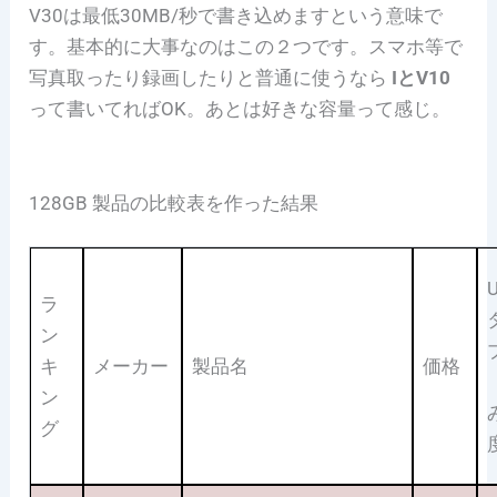
V30は最低30MB/秒で書き込めますという意味で
す。基本的に大事なのはこの２つです。スマホ等で
写真取ったり録画したりと普通に使うなら
IとV10
って書いてればOK。あとは好きな容量って感じ。
128GB 製品の比較表を作った結果
ラ
ン
キ
メーカー
製品名
価格
ン
グ