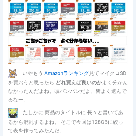
いやもう
Amazonランキング
見てマイクロSD
を買おうと思ったら
どれ買えば良いのか
よく分かん
なかったんだよね。頭パンパンだよ、皆よく選んで
るなー。
たしかに 商品のタイトルに 長々と書いてあ
るから混乱するよね。 そこで今回は128GBに絞っ
て表を作ってみたんだ。