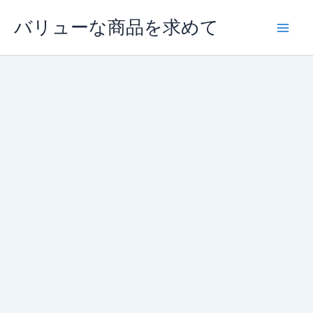
内
バリューな商品を求めて
容
を
ス
キ
ッ
プ