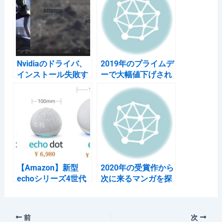
b
a
et
o
o
k
Nvidiaのドライバ、
2019年のプライムデ
インストール失敗す
ーで大幅値下げされ
る時の復旧流れメモ
てたやつを今年も狙
う。
【Amazon】新型
2020年の受賞作から
echoシリーズ4世代
次に来るマンガを探
目を発売開始。
す「確実に来るのは
「echo dotはあまり
SPY☓FAMILY」
進化していない件」
前
次