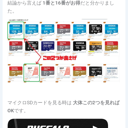
結論から言えば
1番と16番がお得
だと分かりまし
た。
マイクロSDカードを見る時は
大体この2つを見れば
OK
です。