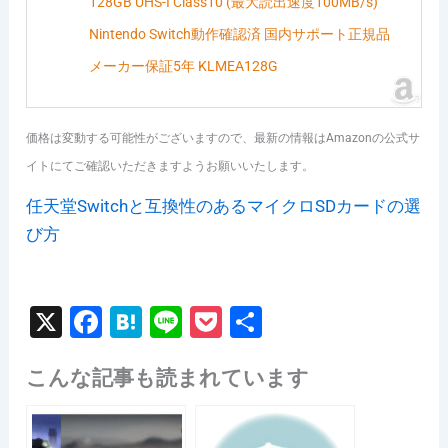
128GB UHS-I Class10 (最大読出速度100MB/s)
Nintendo Switch動作確認済 国内サポート正規品
メーカー保証5年 KLMEA128G
価格は変動する可能性がございますので、最新の情報はAmazonの公式サ
イトにてご確認いただきますようお願いいたします。
任天堂Switchと互換性のあるマイクロSDカードの選
び方
X
F
H
Li
P
共
a
at
n
o
有
こんな記事も読まれています
c
e
e
c
e
n
k