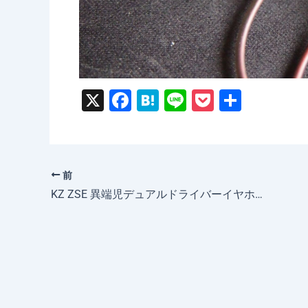
X
F
H
Li
P
共
a
at
n
o
有
c
e
e
c
e
n
k
前
b
a
et
KZ ZSE 異端児デュアルドライバーイヤホンをレビュー｜980円
o
o
k