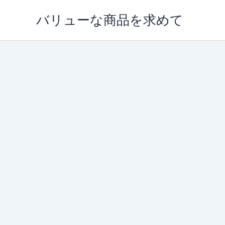
内
バリューな商品を求めて
容
を
ス
キ
ッ
プ