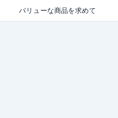
内
バリューな商品を求めて
容
を
ス
キ
ッ
プ