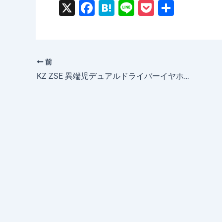
X
F
H
Li
P
共
a
at
n
o
有
c
e
e
c
e
n
k
前
b
a
et
KZ ZSE 異端児デュアルドライバーイヤホンをレビュー｜980円
o
o
k