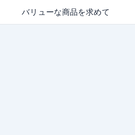
内
バリューな商品を求めて
容
を
ス
キ
ッ
プ