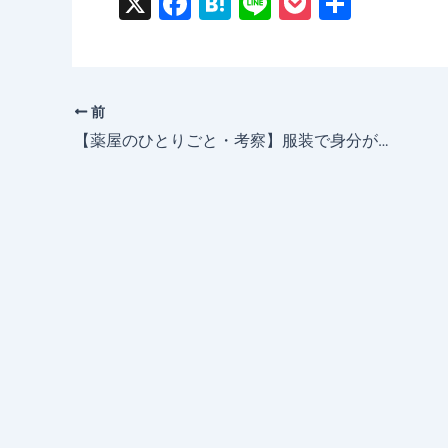
X
F
H
Li
P
共
a
at
n
o
有
c
e
e
c
e
n
k
前
b
a
et
【薬屋のひとりごと・考察】服装で身分が丸わかり？ 唐代ファッションから紐解く『薬屋のひとりごと』の秘密
o
o
k