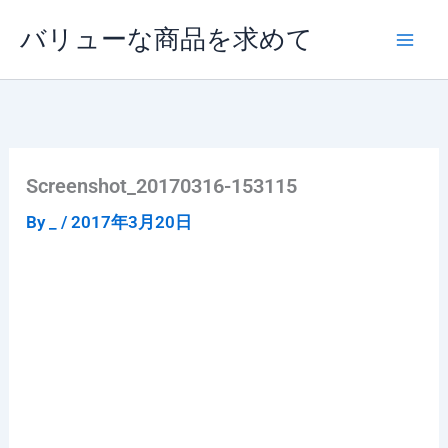
内
バリューな商品を求めて
容
を
ス
キ
ッ
プ
Screenshot_20170316-153115
By
_
/
2017年3月20日