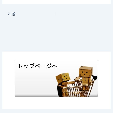
a
at
n
o
有
c
e
e
c
e
n
k
前
b
a
et
o
o
k