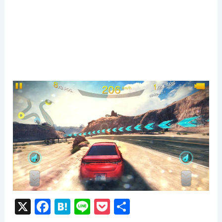
X
F
H
Li
P
共