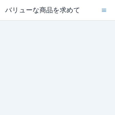
内
バリューな商品を求めて
容
を
ス
キ
ッ
プ