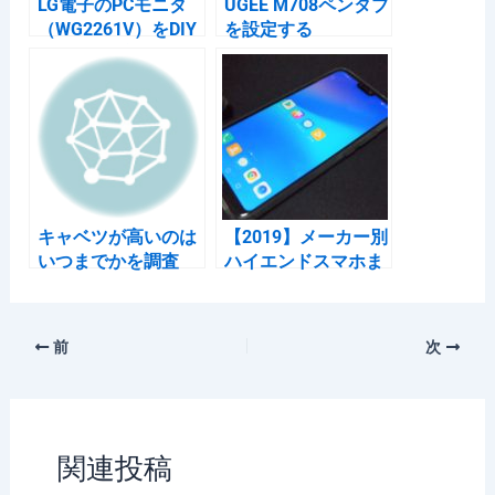
LG電子のPCモニタ
UGEE M708ペンタブ
（WG2261V）をDIY
を設定する
で修理 【手順・紹
介】
キャベツが高いのは
【2019】メーカー別
いつまでかを調査
ハイエンドスマホま
（2019.9）
とめ（Android）
前
次
関連投稿