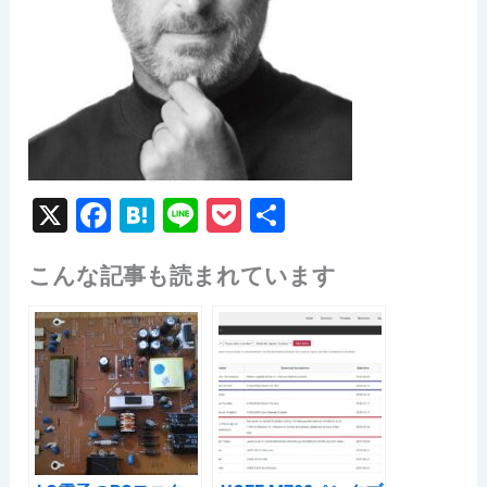
X
F
H
Li
P
共
a
at
n
o
有
こんな記事も読まれています
c
e
e
c
e
n
k
b
a
et
o
o
k