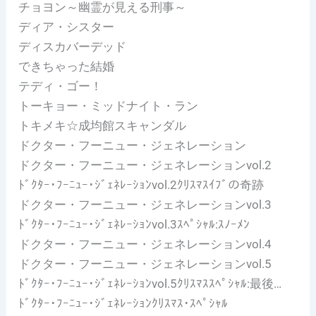
チョヨン～幽霊が見える刑事～
ディア・シスター
ディスカバーデッド
できちゃった結婚
テディ・ゴー！
トーキョー・ミッドナイト・ラン
トキメキ☆成均館スキャンダル
ドクター・フーニュー・ジェネレーション
ドクター・フーニュー・ジェネレーションvol.2
ﾄﾞｸﾀｰ･ﾌｰﾆｭｰ･ｼﾞｪﾈﾚｰｼｮﾝvol.2ｸﾘｽﾏｽｲﾌﾞの奇跡
ドクター・フーニュー・ジェネレーションvol.3
ﾄﾞｸﾀｰ･ﾌｰﾆｭｰ･ｼﾞｪﾈﾚｰｼｮﾝvol.3ｽﾍﾟｼｬﾙ:ｽﾉｰﾒﾝ
ドクター・フーニュー・ジェネレーションvol.4
ドクター・フーニュー・ジェネレーションvol.5
ﾄﾞｸﾀｰ･ﾌｰﾆｭｰ･ｼﾞｪﾈﾚｰｼｮﾝvol.5ｸﾘｽﾏｽｽﾍﾟｼｬﾙ:最後…
ﾄﾞｸﾀｰ･ﾌｰﾆｭｰ･ｼﾞｪﾈﾚｰｼｮﾝｸﾘｽﾏｽ･ｽﾍﾟｼｬﾙ