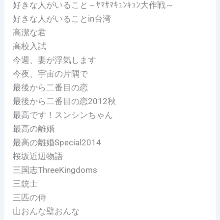
好きな人がいること～ｻﾏｻﾏｷｭﾝｷｭﾝ大作戦～
好きな人がいることin台湾
高潔な君
高校入試
今週、妻が浮気します
今夜、宇宙の片隅で
最後から二番目の恋
最後から二番目の恋2012秋
最高です！スンシンちゃん
最高の離婚
最高の離婚Special2014
桜坂近辺物語
三国志ThreeKingdoms
三銃士
三匹の侍
山おんな壁おんな