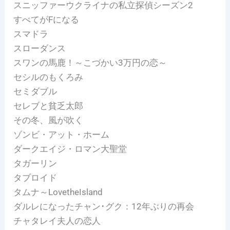
スニッファーウクライナの私立探偵シーズン2
すべてがFになる
スマドラ
スローダンス
スワンの馬鹿！～こづかい3万円の恋～
セシルのもくろみ
セミダブル
セレブと貧乏太郎
その冬、風が吹く
ゾンビ・アット・ホーム
ダークエイジ・ロマン大聖堂
タガーリン
タブロイド
タムナ～LovetheIsland
ダルレになったチャン･グク：12年ぶりの再会
チャタレイ夫人の恋人