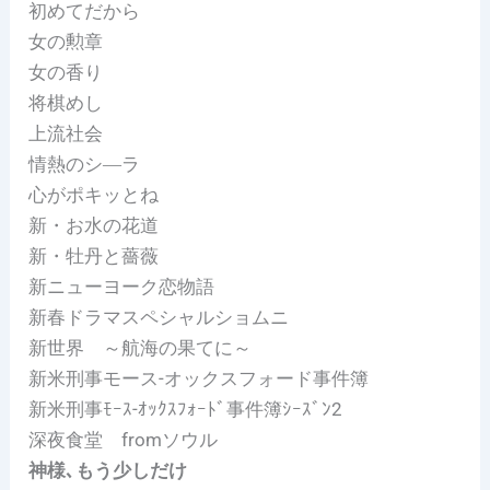
初めてだから
女の勲章
女の香り
将棋めし
上流社会
情熱のシ―ラ
心がポキッとね
新・お水の花道
新・牡丹と薔薇
新ニューヨーク恋物語
新春ドラマスペシャルショムニ
新世界 ～航海の果てに～
新米刑事モース-オックスフォード事件簿
新米刑事ﾓｰｽ-ｵｯｸｽﾌｫｰﾄﾞ事件簿ｼｰｽﾞﾝ2
深夜食堂 fromソウル
神様､もう少しだけ