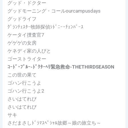
グッド・ドクター
グッドモーニング・コールourcampusdays
グッドライフ
ｸﾞﾗﾝﾁｪｽﾀｰ牧師探偵ｼﾄﾞﾆｰ･ﾁｪﾝﾊﾞｰｽ
ケータイ捜査官7
ゲゲゲの女房
ケネディ家の人びと
ゴーストライター
ｺｰﾄﾞ･ﾌﾞﾙｰ-ﾄﾞｸﾀｰﾍﾘ緊急救命-THETHIRDSEASON
この世の果て
ゴハン行こうよ
ゴハン行こうよ2
さいはてれび
さいはてれび
サキ
さだまさしﾄﾞﾗﾏｽﾍﾟｼｬﾙ故郷～娘の旅立ち～