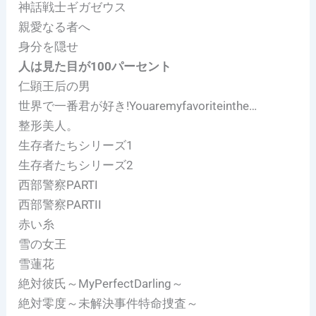
神話戦士ギガゼウス
親愛なる者へ
身分を隠せ
人は見た目が100パーセント
仁顕王后の男
世界で一番君が好き!Youaremyfavoriteinthe…
整形美人。
生存者たちシリーズ1
生存者たちシリーズ2
西部警察PARTI
西部警察PARTII
赤い糸
雪の女王
雪蓮花
絶対彼氏～MyPerfectDarling～
絶対零度～未解決事件特命捜査～