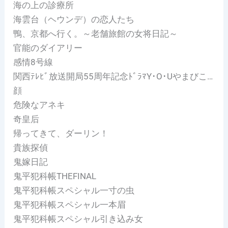
海の上の診療所
海雲台（ヘウンデ）の恋人たち
鴨、京都へ行く。～老舗旅館の女将日記～
官能のダイアリー
感情8号線
関西ﾃﾚﾋﾞ放送開局55周年記念ﾄﾞﾗﾏY･O･Uやまびこ…
顔
危険なアネキ
奇皇后
帰ってきて、ダーリン！
貴族探偵
鬼嫁日記
鬼平犯科帳THEFINAL
鬼平犯科帳スペシャル一寸の虫
鬼平犯科帳スペシャル一本眉
鬼平犯科帳スペシャル引き込み女