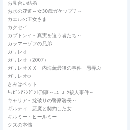
お見合い結婚
お水の花道～女30歳ガケップチ～
カエルの王女さま
カクセイ
カプトンイ～真実を追う者たち～
カラマーゾフの兄弟
ガリレオ
ガリレオ（2007）
ガリレオＸＸ 内海薫最後の事件 愚弄ぶ
ガリレオΦ
きみはペット
ｷｬﾋﾞﾝｱﾃﾝﾀﾞﾝﾄ刑事～ﾆｭｰﾖｰｸ殺人事件～
キャリア～掟破りの警察署長～
ギルティ 悪魔と契約した女
キルミー・ヒールミー
クズの本懐