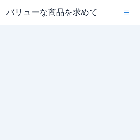
内
バリューな商品を求めて
容
を
ス
キ
ッ
プ