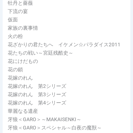
牡丹と薔薇
下流の宴
仮面
家族の裏事情
火の粉
花ざかりの君たちへ イケメン☆パラダイス2011
花たちの戦い～宮廷残酷史～
花にけだもの
花の鎖
花嫁のれん
花嫁のれん 第2シリーズ
花嫁のれん 第3シリーズ
花嫁のれん 第4シリーズ
華麗なる遺産
牙狼＜GARO＞～MAKAISENKI～
牙狼＜GARO＞スペシャル～白夜の魔獣～