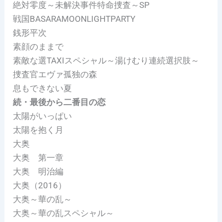
絶対零度～未解決事件特命捜査～SP
戦国BASARAMOONLIGHTPARTY
銭形平次
素顔のままで
素敵な選TAXIスペシャル～湯けむり連続選択肢～
捜査官エヴァ孤独の森
息もできない夏
続・最後から二番目の恋
太陽がいっぱい
太陽を抱く月
大奥
大奥 第一章
大奥 明治編
大奥（2016）
大奥～華の乱～
大奥～華の乱スペシャル～