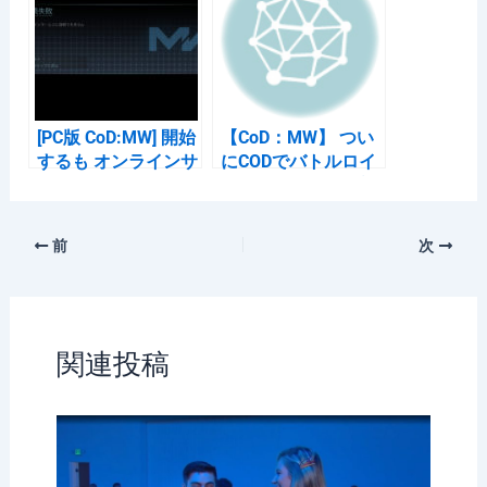
フェア
[PC版 CoD:MW] 開始
【CoD：MW】 つい
するも オンラインサ
にCODでバトルロイ
ービスにすら繋がら
ヤル開幕。 基本プレ
ないエラーで幕開け
イ無料【ウォーゾー
ン】
前
次
関連投稿