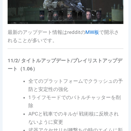
最新のアップデート情報はredditの
MW板
で開示さ
れることが多いです。
11/2/ タイトルアップデート/プレイリストアップデ
ート（1.06）
全てのプラットフォームでクラッシュの予
防と安定性の強化
1ライフモードでのバトルチャッターを削
除
APCと戦車でのキルが 戦術核に反映され
ないように変更
武器アクセサリが腰撃ちの時のエイムに影