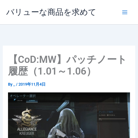
内
バリューな商品を求めて
容
を
ス
キ
ッ
プ
【CoD:MW】パッチノート
履歴（1.01～1.06）
By
_
/
2019年11月4日