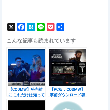
X
F
H
Li
P
共
a
at
n
o
有
こんな記事も読まれています
c
e
e
c
e
n
k
b
a
et
o
o
k
【CODMW】発売前
【PC版：CODMW】
に これだけは知って
事前ダウンロード容
おきたい基礎事項
量は133GB｜1時間
CoDモダン・ウォー
かかった件