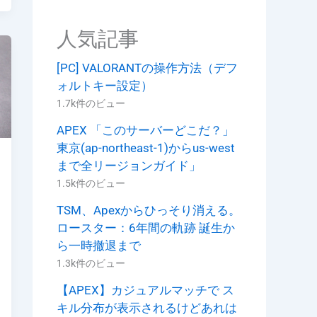
t
人気記事
[PC] VALORANTの操作方法（デフ
ォルトキー設定）
1.7k件のビュー
APEX 「このサーバーどこだ？」
東京(ap-northeast-1)からus-west
まで全リージョンガイド」
1.5k件のビュー
TSM、Apexからひっそり消える。
ロースター：6年間の軌跡 誕生か
ら一時撤退まで
1.3k件のビュー
【APEX】カジュアルマッチで ス
キル分布が表示されるけどあれは
P