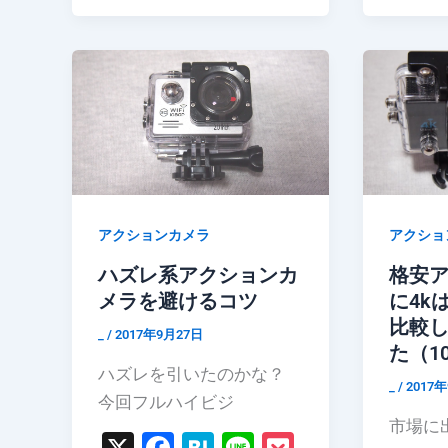
アクショ
アクションカメラ
格安
ハズレ系アクションカ
に4k
メラを避けるコツ
比較
_
/
2017年9月27日
た（10
ハズレを引いたのかな？
_
/
2017
今回フルハイビジ
市場に
X
F
H
Li
P