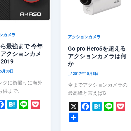
ンカメラ
アクションカメラ
ら最強まで 今年
Go pro Hero5を超える
のアクションカメ
アクションカメラは何
2019
か
年5月30日
_
/
2017年10月3日
ングに街撮りに海外
今までアクションカメラの
お供まで、
最高峰と言えばG
F
H
Li
P
X
F
H
Li
a
at
n
o
共
a
at
n
o
共
c
e
e
c
有
c
e
e
c
有