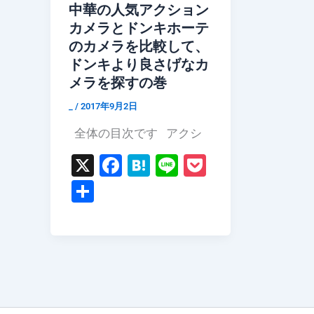
中華の人気アクション
カメラとドンキホーテ
のカメラを比較して、
ドンキより良さげなカ
メラを探すの巻
_
/
2017年9月2日
全体の目次です アクシ
X
F
H
Li
P
a
at
n
o
共
c
e
e
c
有
e
n
k
b
a
et
o
o