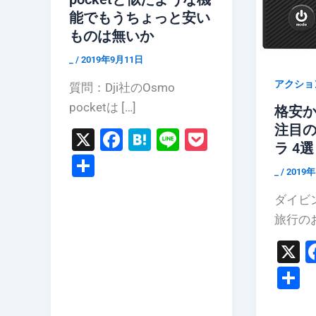
能でもうちょっと安い
ものは無いか
_
/
2019年9月11日
アクショ
質問：Dji社のOsmo
pocketは […]
格安か
注目
X
F
H
Li
P
ラ 4選 
a
at
n
o
共
_
/
2019
c
e
e
c
有
ダイビ
e
n
k
旅行の
b
a
et
X
o
o
k