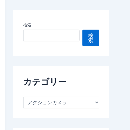
検索
検
索
カテゴリー
カ
P
テ
ゴ
リ
ー