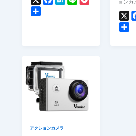
ョンカ
a
at
n
o
共
X
c
e
e
c
有
e
n
k
b
a
et
o
o
k
アクションカメラ