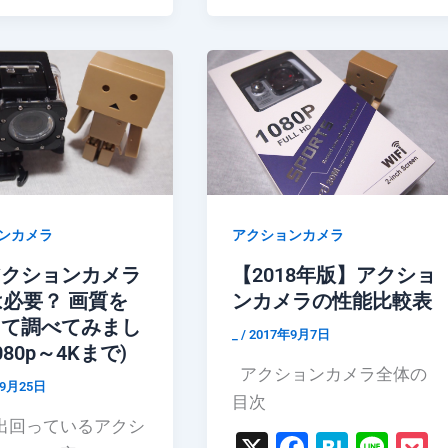
e
n
k
e
n
k
b
a
et
b
a
e
o
o
o
o
k
k
ンカメラ
アクションカメラ
アクションカメラ
【2018年版】アクショ
は必要？ 画質を
ンカメラの性能比較表
して調べてみまし
_
/
2017年9月7日
80p～4Kまで)
アクションカメラ全体の
年9月25日
目次
出回っているアクシ
X
F
H
Li