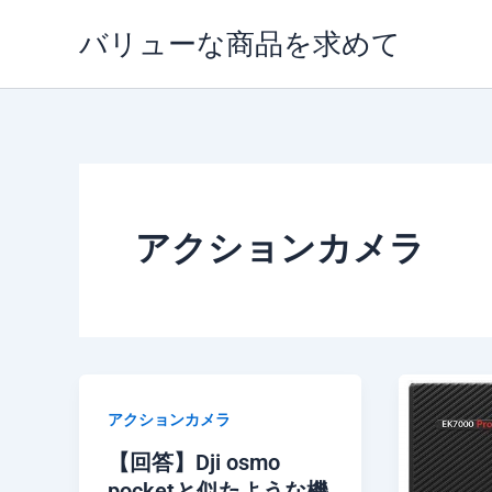
内
バリューな商品を求めて
容
を
ス
キ
ッ
プ
アクションカメラ
アクションカメラ
【回答】Dji osmo
pocketと似たような機