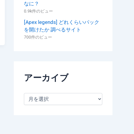
なに？
0.9k件のビュー
[Apex legends] どれくらいパック
を開けたか 調べるサイト
t
700件のビュー
アーカイブ
ア
ー
カ
イ
ブ