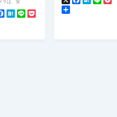
メラは、安
a
at
n
o
共
F
H
Li
P
c
e
e
c
有
a
at
n
o
共
e
n
k
c
e
e
c
有
b
a
e
e
n
k
o
b
a
et
o
o
k
o
k