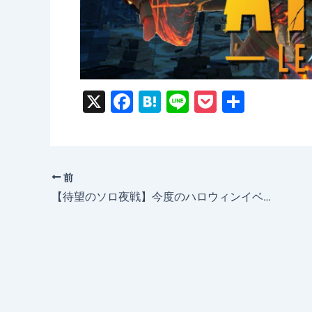
X
F
H
Li
P
共
a
at
n
o
有
c
e
e
c
e
n
k
前
b
a
et
【待望のソロ夜戦】今度のハロウィンイベント「ファイト・オア・フライト」はかなり面白そう【超期待】
o
o
k