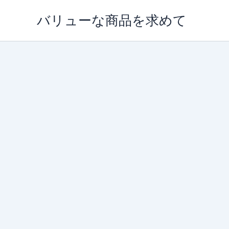
内
バリューな商品を求めて
容
を
ス
キ
ッ
プ