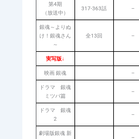
第4期
317-363話
–
（放送中）
銀魂～よりぬ
け！銀魂さん
全13回
–
～
実写版↓
映画 銀魂
–
ドラマ 銀魂
–
ミツバ篇
ドラマ 銀魂
–
2
劇場版銀魂 新
–