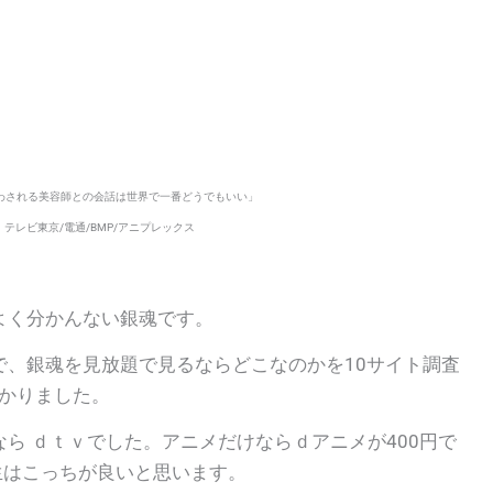
ら交わされる美容師との会話は世界で一番どうでもいい」
テレビ東京/電通/BMP/アニプレックス
よく分かんない銀魂です。
で、銀魂を見放題で見るならどこなのかを10サイト調査
かりました。
ら ｄｔｖでした。アニメだけならｄアニメが400円で
生はこっちが良いと思います。