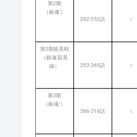
第2期
（銀魂’）
202-252話
○
第2期延長戦
（銀魂’延長
253-265話
○
線）
第3期
（銀魂°）
266-316話
○