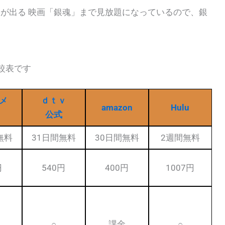
んが出る 映画「銀魂」まで見放題になっているので、銀
較表です
メ
ｄｔｖ
amazon
Hulu
公式
無料
31日間無料
30日間無料
2週間無料
円
540円
400円
1007円
○
課金
○