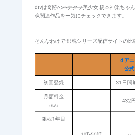
dtvは奇跡の
ハナクソ
美少女 橋本神楽ちゃ
魂関連作品を一気にチェックできます。
そんなわけで 銀魂シリーズ配信サイトの比
ｄアニ
公式
初回登録
31日間
月額料金
432
（税込）
銀魂1年目
1話-50話
○