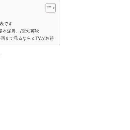
表です
基本泥舟。/空知英秋
映画まで見るならｄTVがお得
」