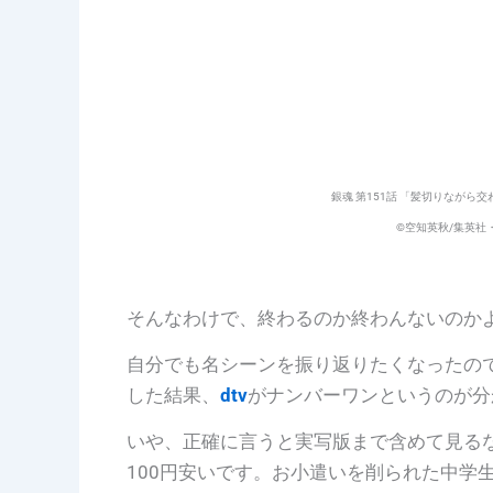
銀魂 第151話 「髪切りなが
©空知英秋/集英社・
そんなわけで、終わるのか終わんないのか
自分でも名シーンを振り返りたくなったの
した結果、
dtv
がナンバーワンというのが分
いや、正確に言うと実写版まで含めて見るな
100円安いです。お小遣いを削られた中学