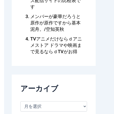
ズ配信サイトの比較表で
す
メンバーが豪華だろうと
原作が原作ですから基本
泥舟。/空知英秋
TVアニメだけならｄアニ
メストア ドラマや映画ま
で見るならｄTVがお得
アーカイブ
ア
ー
カ