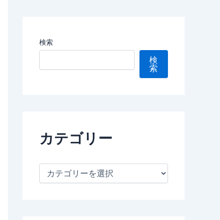
検索
検
索
カテゴリー
カ
テ
ゴ
リ
ー