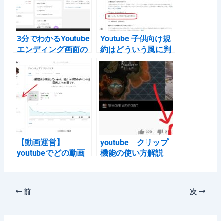
o
k
3分でわかるYoutube
Youtube 子供向け規
エンディング画面の
約はどういう風に判
作り方
斷すればいいのか調
査
【動画運営】
youtube クリップ
youtubeでどの動画
機能の使い方解説
からチャンネル登録
してくれたのか調べ
る方法
前
次