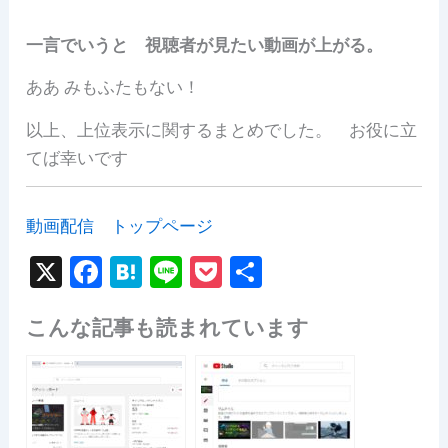
一言でいうと 視聴者が見たい動画が上がる。
ああ みもふたもない！
以上、上位表示に関するまとめでした。 お役に立
てば幸いです
動画配信 トップページ
X
F
H
Li
P
共
a
at
n
o
有
こんな記事も読まれています
c
e
e
c
e
n
k
b
a
et
o