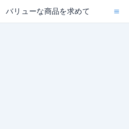
内
バリューな商品を求めて
容
を
ス
キ
ッ
プ