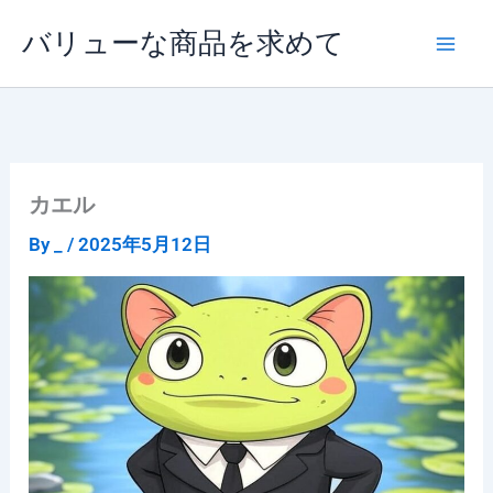
内
バリューな商品を求めて
容
を
ス
キ
ッ
プ
カエル
By
_
/
2025年5月12日