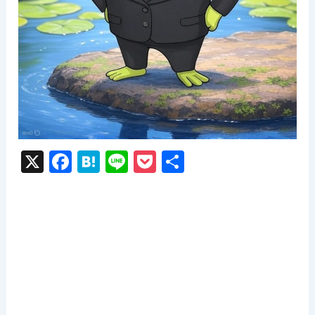
X
F
H
Li
P
共
a
at
n
o
有
c
e
e
c
e
n
k
b
a
et
o
o